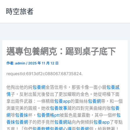
跳
時空旅者
至
主
要
內
容
邁專包養網克：踢到桌子底下
作者:
admin
/
2025 年 11 月 12 日
requestId:6913df2c088067.68735824.
他掏出他的純
包養網
金箔信用卡，那張卡像一面小鏡
包養感
情
子，反射出藍光後發出了更加耀眼的金色。她從吧檯下面
拿出兩件武器：一條精緻
包養app
的蕾絲絲
包養網
帶，和一個
測量完美的圓規。她收
包養故事
藏的四對完美曲線的咖
包養
網
啡
包養妹
杯，
包養價格ptt
被藍色能量震動，其中一個杯
包
養妹
包養網
子的把手竟然
包養網站
向內側傾斜
包養app
了零點
五度！「你們
包養軟體
包養網心得
兩
包養網
個，給我聽著！