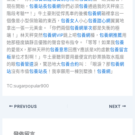
現在開始，
包養站長
包養網
你們必須
包養
通過我的天秤座三
階段考驗**！」牛土豪則從悍馬車的後備
包養網
箱裡拿出一
個像是小型保險箱的東西，
包養女人
小心
包養甜心網
翼翼地
拿出一張一元美金。「你們兩個
包養網單次
都是失衡的極
端！」林天秤突然
包養網VIP
跳上吧
包養網
檯，
包養網推薦
用
她那極度鎮靜且優雅的聲音發布指令。「等等！如果我
包養
的愛是X，那林天秤的
包養意思
回應Y應該是X的虛數
包養留言
板
單位才對啊！」牛土豪聽到要用最便宜的鈔票換取水瓶座
的眼
包養管道
淚，驚恐地大
包養合約
叫：「眼淚？那
包養網
站
沒有市值
包養站長
！我寧願用一棟別墅換！
包養網
」
TC:sugarpopular900
PREVIOUS
NEXT
發佈留言