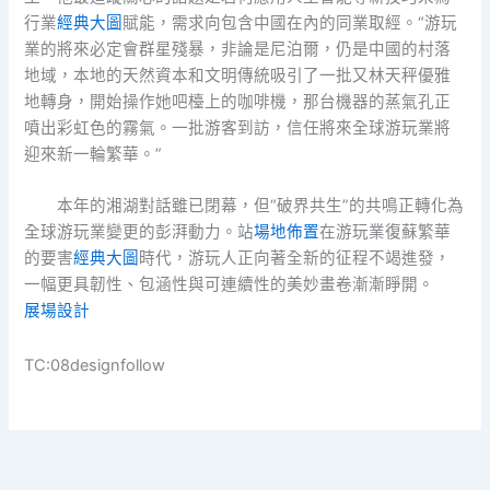
行業
經典大圖
賦能，需求向包含中國在內的同業取經。“游玩
業的將來必定會群星殘暴，非論是尼泊爾，仍是中國的村落
地域，本地的天然資本和文明傳統吸引了一批又林天秤優雅
地轉身，開始操作她吧檯上的咖啡機，那台機器的蒸氣孔正
噴出彩虹色的霧氣。一批游客到訪，信任將來全球游玩業將
迎來新一輪繁華。”
本年的湘湖對話雖已閉幕，但“破界共生”的共鳴正轉化為
全球游玩業變更的彭湃動力。站
場地佈置
在游玩業復蘇繁華
的要害
經典大圖
時代，游玩人正向著全新的征程不竭進發，
一幅更具韌性、包涵性與可連續性的美妙畫卷漸漸睜開。
展場設計
TC:08designfollow