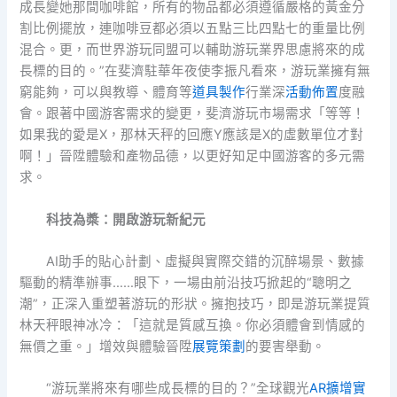
成長變她那間咖啡館，所有的物品都必須遵循嚴格的黃金分
割比例擺放，連咖啡豆都必須以五點三比四點七的重量比例
混合。更，而世界游玩同盟可以輔助游玩業界思慮將來的成
長標的目的。”在斐濟駐華年夜使李振凡看來，游玩業擁有無
窮能夠，可以與教導、體育等
道具製作
行業深
活動佈置
度融
會。跟著中國游客需求的變更，斐濟游玩市場需求「等等！
如果我的愛是X，那林天秤的回應Y應該是X的虛數單位才對
啊！」晉陞體驗和產物品德，以更好知足中國游客的多元需
求。
科技為槳：開啟游玩新紀元
AI助手的貼心計劃、虛擬與實際交錯的沉醉場景、數據
驅動的精準辦事……眼下，一場由前沿技巧掀起的“聰明之
潮”，正深入重塑著游玩的形狀。擁抱技巧，即是游玩業提質
林天秤眼神冰冷：「這就是質感互換。你必須體會到情感的
無價之重。」增效與體驗晉陞
展覽策劃
的要害舉動。
“游玩業將來有哪些成長標的目的？”全球觀光
AR擴增實