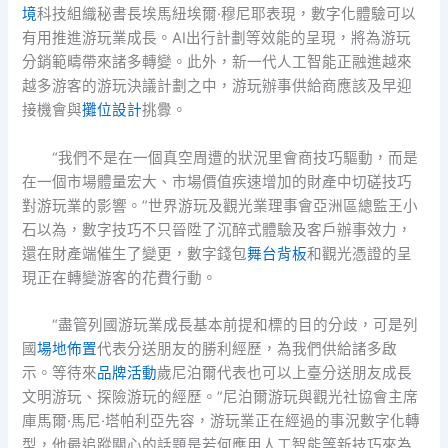
境
科技組織秘書長埃馬紐埃爾·穆尼耶表現，數字化體驗可以
有用推進游玩業成長。AI出行計劃等效能的呈現，將為游玩
分銷範疇帶來諸多轉變。此外，新一代人工智能正融進越來
越多游客的游玩決議計劃之中，游玩辦事供給商應該及早迎
接機會與
攤位設計
挑釁。
“我們不是在一個真空周遭的狀況里會商技巧驅動，而是
在一個市場體量宏大、市場價值疾速增加的財產中切磋技巧
對游玩業的影響。”世界游玩及觀光業理事會亞洲區總監王小
石以為，數字技巧不只晉陞了沉醉式體驗及客戶辦事效力，
還在財產端催生了變更，數字錢包
舞台背板
和觀光憑證的呈
現正在轉變游客的花費行動。
“盡管列國游玩業成長基本前提和標的目的分歧，可是列
國
場地佈置
代表分送朋友的勝利經歷，為我們供給諸多啟
示。等待來
品牌活動
歲尼泊爾代表也可以上臺分送朋友成長
文明游玩、探險游玩的經歷。”尼泊爾游玩與觀光社協會主席
庫馬爾·馬尼·塔帕利亞先容，游玩業正在經過的事況數字化轉
型，他最追蹤關心的話題是若何應用人工智能等新技巧來為