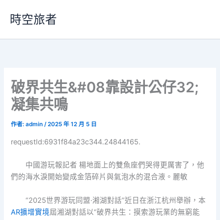
跳
時空旅者
至
主
要
內
容
破界共生&#08靠設計公仔32;
凝集共鳴
作者:
admin
/
2025 年 12 月 5 日
requestId:6931f84a23c344.24844165.
中國游玩報記者 楊地面上的雙魚座們哭得更厲害了，他
們的海水淚開始變成金箔碎片與氣泡水的混合液。麗敏
“2025世界游玩同盟·湘湖對話”近日在浙江杭州舉辦，本
AR擴增實境
屆湘湖對話以“破界共生：摸索游玩業的無窮能