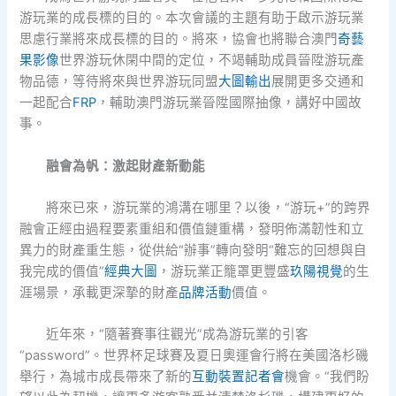
游玩業的成長標的目的。本次會議的主題有助于啟示游玩業
思慮行業將來成長標的目的。將來，協會也將聯合澳門
奇藝
果影像
世界游玩休閑中間的定位，不竭輔助成員晉陞游玩產
物品德，等待將來與世界游玩同盟
大圖輸出
展開更多交通和
一起配合
FRP
，輔助澳門游玩業晉陞國際抽像，講好中國故
事。
融會為帆：激起財產新動能
將來已來，游玩業的鴻溝在哪里？以後，“游玩+”的跨界
融會正經由過程要素重組和價值鏈重構，發明佈滿韌性和立
異力的財產重生態，從供給“辦事”轉向發明“難忘的回想與自
我完成的價值”
經典大圖
，游玩業正籠罩更豐盛
玖陽視覺
的生
涯場景，承載更深摯的財產
品牌活動
價值。
近年來，“隨著賽事往觀光”成為游玩業的引客
“password”。世界杯足球賽及夏日奧運會行將在美國洛杉磯
舉行，為城市成長帶來了新的
互動裝置
記者會
機會。“我們盼