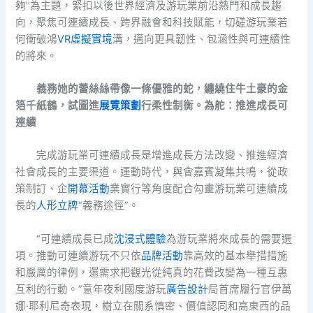
夠”為主題，緊扣以後世界經濟及游玩業前沿熱門和成長趨
向，聚焦可連續成長、跨界融會和科技賦能，切磋游玩業若
何衝破鴻
VR虛擬實境
溝，邁向更具韌性、包涵性與可連續性
的將來。
義務她的蕾絲絲帶像一條優雅的蛇，纏繞住牛土豪的金
箔千紙鶴，試圖進
展覽策劃
行柔性制衡。為舵：推進成長可
連續
完成游玩業可連續成長是增進成長方法改變、推進經濟
社會成長的主要渠道。運動時代，與會嘉賓凝集共鳴，從政
策制訂、企
開幕活動
業實行等角度配合勾畫游玩業可連續成
長的
人形立牌
“義務途徑”。
“可連續成長已成
沈浸式體驗
為游玩業將來成長的需要選
項。推動可連續游玩不只依
品牌活動
靠高效的基本舉措措施
和嚴厲的律例，還需求把觀光從純真的花費改變為一種互惠
互利的行動。”意年夜利國度游玩
廣告設計
局首席履行官伊萬
娜·耶利尼奇表現，樹立在關系慎密、價值認同和高東西的品