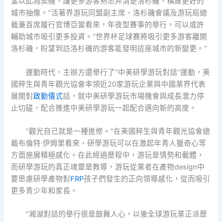
望以此為契機，讓更多游客熟悉并清楚洛杉磯，構建更好的
城市抽像。”活著界游玩同盟副主席、洛杉磯會議及游玩局總
裁兼首席履行官博亞當看來，年夜型賽事的舉行，可以或許
輔助城市吸引更多投資。“世界杯足球賽將吸引更多游客離開
洛杉磯，盼望到訪洛杉磯的游客能發明這座城市的新變更。”
運動時代，主辦方還舉行了“中美研學游玩對話”運動，美
國粹生與青年觀光協會率領近20家游玩企業與中國業界代表
展開對
啟動儀式
話，就中美研學游玩市場機會與成長潛力停
止切磋，配合推進中美研學游玩一起配合邁向新的高度。
“觀光自己就是一種進修。”在美國粹生與青年觀光協會總
裁布倫特·伊姆里看來，研學游玩可以在激起年青人獵奇心等
方面施展積極感化。在此經過歷程中，游玩是情勢和載體，
而研學游玩的真正魂靈是教導，游玩從業者在產物design中
要思慮研學產物對
FRP
孩子們發生的正向領導感化，從而吸引
更多青少年和家長。
“湘湖對話的舉行很是鼓舞人心，以後全球游玩業正派歷