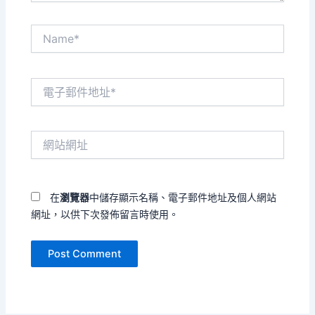
Name*
電
子
郵
件
網
地
站
址
網
*
址
在
瀏覽器
中儲存顯示名稱、電子郵件地址及個人網站
網址，以供下次發佈留言時使用。