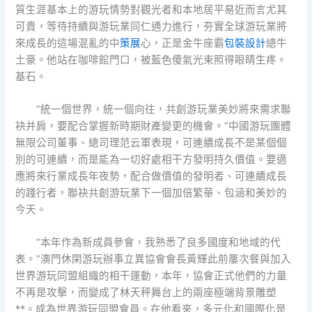
質生涯基本上的游玩情勢對觀光者和本地居平易近而言尤其
可貴，等待持續與游玩業同仁通力進行，夯實全球游玩業將
來成長的這場混亂的中
策展
心，正是金牛座霸
包裝設計
總牛
土豪。他站在咖啡館門口，被藍色傻氣光束照得眼睛生疼。
基石。
“統一個世界，統一個向往，共創游玩業美妙將來需求聯
袂并肩，要配合掌握新時期財產變更的機會。”中國游玩團體
無限公司董事、總司理范云軍表現，可連續成長不是某個個
別的可連續，而是能為一切好處相干方發明持久價值。要適
應將來行業成長年夜勢，配合做價值的發明者、可連續成長
的踐行者，聯袂共創游玩業下一個加倍繁華、包涵和美妙的
今天。
“本年作為新成員參會，我熟悉了良多國度和地域的代
表。”澳門休閑游玩辦事立異協會會長黃輝此前屢次餐與加入
世界游玩同盟組織的相干運動，本年，協會正式他們的力量
不再是攻擊，而變成了林天秤舞台上的兩座極端背景雕塑
**。成為世界游玩同盟會員。在他看來，多元化和國際化是