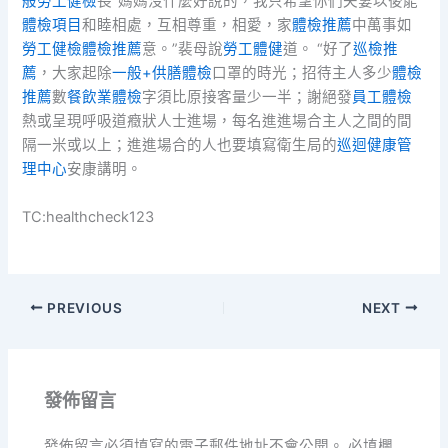
般勞工健檢
長“媽媽沒什麼好說的，我只希望你們夫妻以後能
體檢項目
和睦相處，互相尊重，相愛，家
體檢推薦
中萬事如
勞工健檢
體檢推薦
意。”裴母說
勞工體健
道。 “好了
巡檢推
薦
，大家起除
一般+供膳體檢
口罩的時光；招待主人多少
體檢
推薦
數
餐飲業體檢
字須比原接客量少一半；謝絕發
員工體檢
熱或呈現呼吸道癥狀人士進場，每名進進場合主人之間的間
隔一米或以上；進進場合的人也要填寫衛生局的
巡迴健康管
理中心
安康講明。
TC:healthcheck123
PREVIOUS
NEXT
發佈留言
發佈留言必須填寫的電子郵件地址不會公開。
必填欄