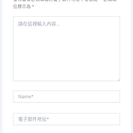
位標示為
*
請
在
這
裡
輸
入
內
容...
Name*
電
子
郵