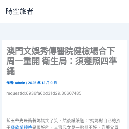
跳
時空旅者
至
主
要
內
容
澳門文娛秀傳醫院健檢場合下
周一重開 衛生局：須遵照四準
繩
作者:
admin
/
2025 年 12 月 9 日
requestId:6936fa60d31d29.30607485.
藍玉華先是衝著媽媽笑了笑，然後緩緩道：“媽媽對自己的孩
子
餐飲業體檢
是最好的，其實我女兒一點都不好，靠著父母