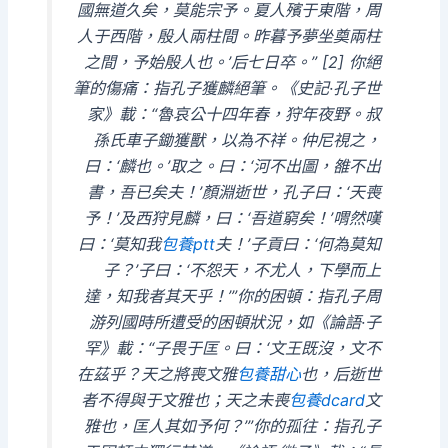
國無道久矣，莫能宗予。夏人殯于東階，周
人于西階，殷人兩柱間。昨暮予夢坐奠兩柱
之間，予始殷人也。’后七日卒。” [2] 你絕
筆的傷痛：指孔子獲麟絕筆。《史記·孔子世
家》載：“魯哀公十四年春，狩年夜野。叔
孫氏車子鋤獲獸，以為不祥。仲尼視之，
曰：‘麟也。’取之。曰：‘河不出圖，雒不出
書，吾已矣夫！’顏淵逝世，孔子曰：‘天喪
予！’及西狩見麟，曰：‘吾道窮矣！’喟然嘆
曰：‘莫知我
包養ptt
夫！’子貢曰：‘何為莫知
子？’子曰：‘不怨天，不尤人，下學而上
達，知我者其天乎！’”你的困頓：指孔子周
游列國時所遭受的困頓狀況，如《論語·子
罕》載：“子畏于匡。曰：‘文王既沒，文不
在茲乎？天之將喪文雅
包養甜心
也，后逝世
者不得與于文雅也；天之未喪
包養dcard
文
雅也，匡人其如予何？’”你的孤往：指孔子