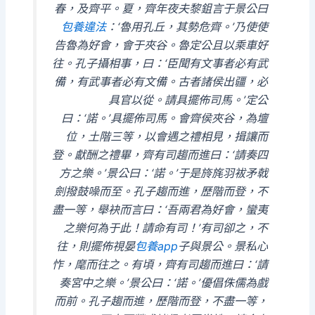
春，及齊平。夏，齊年夜夫黎鉏言于景公曰
包養違法
：‘魯用孔丘，其勢危齊。’乃使使
告魯為好會，會于夾谷。魯定公且以乘車好
往。孔子攝相事，曰：‘臣聞有文事者必有武
備，有武事者必有文備。古者諸侯出疆，必
具官以從。請具擺佈司馬。’定公
曰：‘諾。’具擺佈司馬。會齊侯夾谷，為壇
位，土階三等，以會遇之禮相見，揖讓而
登。獻酬之禮畢，齊有司趨而進曰：‘請奏四
方之樂。’景公曰：‘諾。’于是旍旄羽袚矛戟
劍撥鼓噪而至。孔子趨而進，歷階而登，不
盡一等，舉袂而言曰：‘吾兩君為好會，蠻夷
之樂何為于此！請命有司！’有司卻之，不
往，則擺佈視晏
包養app
子與景公。景私心
怍，麾而往之。有頃，齊有司趨而進曰：‘請
奏宮中之樂。’景公曰：‘諾。’優倡侏儒為戲
而前。孔子趨而進，歷階而登，不盡一等，