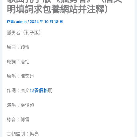
明填詞求包養網站并注釋）
作者:
admin
/
2024 年 10 月 18 日
孤勇者（孔子版）
原曲：錢雷
原詞：唐恬
原唱：陳奕迅
作詞：唐文
包養價格
明
演唱：張俊超
錄音：傅雷
音頻監制：梁亮