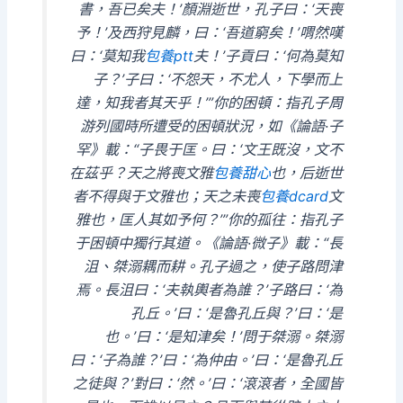
書，吾已矣夫！’顏淵逝世，孔子曰：‘天喪
予！’及西狩見麟，曰：‘吾道窮矣！’喟然嘆
曰：‘莫知我
包養ptt
夫！’子貢曰：‘何為莫知
子？’子曰：‘不怨天，不尤人，下學而上
達，知我者其天乎！’”你的困頓：指孔子周
游列國時所遭受的困頓狀況，如《論語·子
罕》載：“子畏于匡。曰：‘文王既沒，文不
在茲乎？天之將喪文雅
包養甜心
也，后逝世
者不得與于文雅也；天之未喪
包養dcard
文
雅也，匡人其如予何？’”你的孤往：指孔子
于困頓中獨行其道。《論語·微子》載：“長
沮、桀溺耦而耕。孔子過之，使子路問津
焉。長沮曰：‘夫執輿者為誰？’子路曰：‘為
孔丘。’曰：‘是魯孔丘與？’曰：‘是
也。’曰：‘是知津矣！’問于桀溺。桀溺
曰：‘子為誰？’曰：‘為仲由。’曰：‘是魯孔丘
之徒與？’對曰：‘然。’曰：‘滾滾者，全國皆