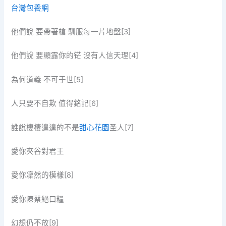
台灣包養網
他們說 要帶著槍 馴服每一片地盤[3]
他們說 要顯露你的铓 沒有人信天理[4]
為何道義 不可于世[5]
人只要不自欺 值得銘記[6]
誰說棲棲遑遑的不是
甜心花園
圣人[7]
愛你夾谷對君王
愛你凜然的模樣[8]
愛你陳蔡絕口糧
幻想仍不放[9]