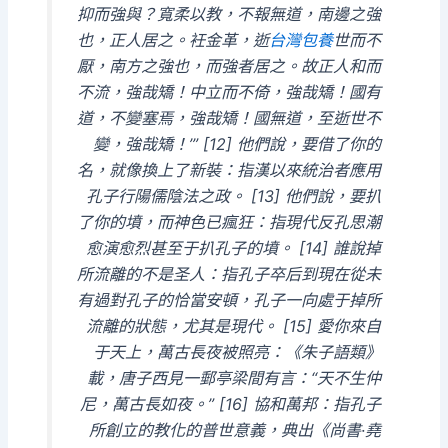
抑而強與？寬柔以教，不報無道，南邊之強
也，正人居之。衽金革，逝
台灣包養
世而不
厭，南方之強也，而強者居之。故正人和而
不流，強哉矯！中立而不倚，強哉矯！國有
道，不變塞焉，強哉矯！國無道，至逝世不
變，強哉矯！’” [12] 他們說，要借了你的
名，就像換上了新裝：指漢以來統治者應用
孔子行陽儒陰法之政。 [13] 他們說，要扒
了你的墳，而神色已瘋狂：指現代反孔思潮
愈演愈烈甚至于扒孔子的墳。 [14] 誰說掉
所流離的不是圣人：指孔子卒后到現在從未
有過對孔子的恰當安頓，孔子一向處于掉所
流離的狀態，尤其是現代。 [15] 愛你來自
于天上，萬古長夜被照亮：《朱子語類》
載，唐子西見一郵亭梁間有言：“天不生仲
尼，萬古長如夜。” [16] 協和萬邦：指孔子
所創立的教化的普世意義，典出《尚書·堯