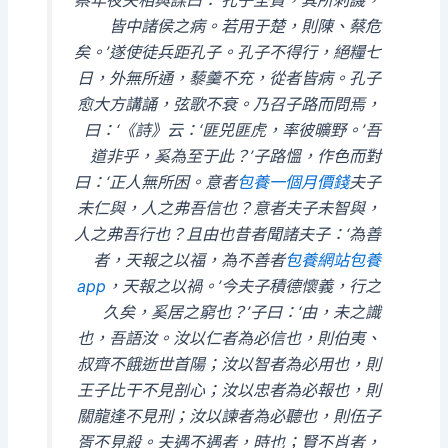
皆中諸侯之病。若用于楚，則陳、蔡危
矣。’遂使徒兵距孔子。孔子不得行，絕糧七
日，外無所通，藜羹不充，從者皆病。孔子
愈大方講誦，弦歌不衰。乃召子路而問焉，
曰：‘《詩》云：‘匪兕匪虎，率彼曠野。’吾
道非乎，奚為至于此？’子路慍，作色而對
曰：‘正人無所困。意者
包養一個月價錢
夫子
未仁與，人之弗吾信也？意者夫子未智與，
人之弗吾行也？且由也昔者聞諸夫子：‘為善
者，天報之以福，為不善者
包養網站
包養
app
，天報之以禍。’今夫子積德懷義，行之
久矣，奚居之窮也？’子曰：‘由，未之識
也，吾語汝。汝以仁者為必信也，則伯夷、
叔齊不餓逝世首陽；汝以智者為必用也，則
王子比干不見剖心；汝以忠者為必報也，則
關龍逢不見刑；汝以諫者為必聽也，則伍子
胥不見殺。夫遇不遇者，時也；賢不肖者，