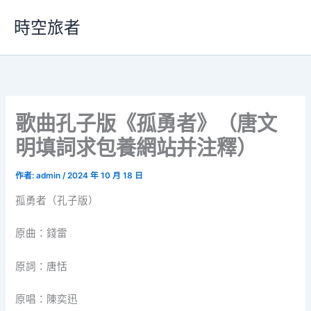
跳
時空旅者
至
主
要
內
容
歌曲孔子版《孤勇者》（唐文
明填詞求包養網站并注釋）
作者:
admin
/
2024 年 10 月 18 日
孤勇者（孔子版）
原曲：錢雷
原詞：唐恬
原唱：陳奕迅