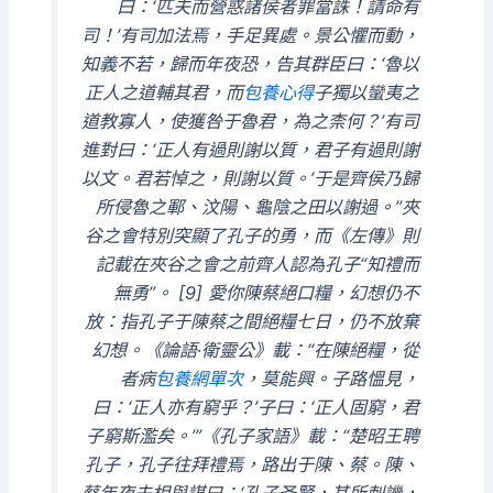
曰：‘匹夫而營惑諸侯者罪當誅！請命有
司！’有司加法焉，手足異處。景公懼而動，
知義不若，歸而年夜恐，告其群臣曰：‘魯以
正人之道輔其君，而
包養心得
子獨以蠻夷之
道教寡人，使獲咎于魯君，為之柰何？’有司
進對曰：‘正人有過則謝以質，君子有過則謝
以文。君若悼之，則謝以質。’于是齊侯乃歸
所侵魯之鄆、汶陽、龜陰之田以謝過。”夾
谷之會特別突顯了孔子的勇，而《左傳》則
記載在夾谷之會之前齊人認為孔子“知禮而
無勇”。 [9] 愛你陳蔡絕口糧，幻想仍不
放：指孔子于陳蔡之間絕糧七日，仍不放棄
幻想。《論語·衛靈公》載：“在陳絕糧，從
者病
包養網單次
，莫能興。子路慍見，
曰：‘正人亦有窮乎？’子曰：‘正人固窮，君
子窮斯濫矣。’”《孔子家語》載：“楚昭王聘
孔子，孔子往拜禮焉，路出于陳、蔡。陳、
蔡年夜夫相與謀曰：‘孔子圣賢，其所刺譏，