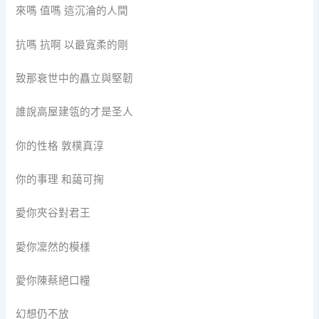
來嗎 值嗎 這沉淪的人間
抗嗎 抗啊 以最寬柔的剛
致那衰世中的矗立與堅韌
誰說高屋建瓴的才是圣人
你的性格 敦樸真淳
你的事理 和藹可掬
愛你夾谷對君王
愛你凜然的模樣
愛你陳蔡絕口糧
幻想仍不放