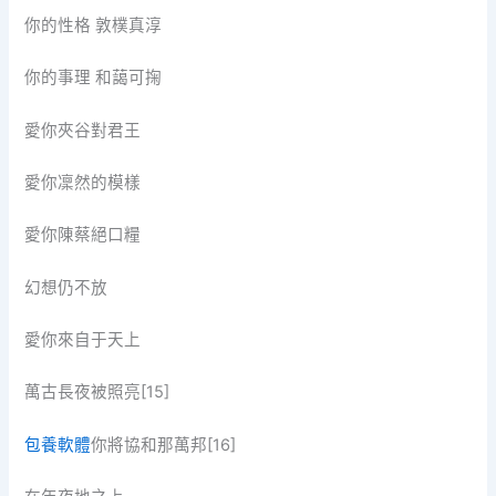
你的性格 敦樸真淳
你的事理 和藹可掬
愛你夾谷對君王
愛你凜然的模樣
愛你陳蔡絕口糧
幻想仍不放
愛你來自于天上
萬古長夜被照亮[15]
包養軟體
你將協和那萬邦[16]