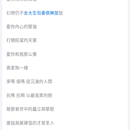
幻想仍不
女大生包養俱樂部
放
愛你內心的堅強
打開盼望的天窗
愛你和我那么像
喪家狗一樣
來嗎 值嗎 這沉淪的人間
抗嗎 抗啊 以最寬柔的剛
致那衰世中的矗立與堅韌
誰說高屋建瓴的才是圣人