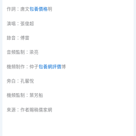
作詞：唐文
包養價格
明
演唱：張俊超
錄音：傅雷
音頻監制：梁亮
機頻制作：仲子
包養網評價
博
旁白：孔馨悅
機頻監制：葉芳船
來源：作者賜稿儒家網