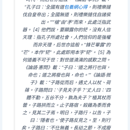
“孔子曰：‘全國有道
包養網心得
，則禮樂撻
伐自皇帝出；全國無道，則禮樂撻伐自諸侯
出。’”“槍”由“矛”而來，此處泛指武
器。 [4] 他們說，要顯露你的铓，沒有人信
天理：指孔子所處社會，人們信仰的是強權
而非天理，后世亦這般。“鋒芒畢露”的
“芒”，本作“铓”，此處即用本字“铓”。 [5] 為
何道義不可于世：對世道澆漓的感歎之問。
《論語·憲問》載：“子曰：‘道之將行也與，
命也；道之將廢也與，命也。’”《論語·微
子》載：“子路從而后，遇丈人以杖、荷
蓧。子路問曰：‘子見夫子乎？’丈人曰：‘四
體不勤，五谷不分，孰為夫子？’植其杖而
蕓。子路拱而立。止子路宿，殺雞為黍而食
之，見其二子焉。明日，子路行，以告。子
曰：‘隱者也。’使子路反見之。至，則行
矣。子路曰：‘不仕無義。長幼之節，不成廢