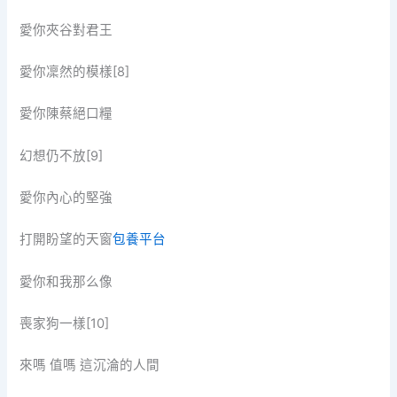
愛你夾谷對君王
愛你凜然的模樣[8]
愛你陳蔡絕口糧
幻想仍不放[9]
愛你內心的堅強
打開盼望的天窗
包養平台
愛你和我那么像
喪家狗一樣[10]
來嗎 值嗎 這沉淪的人間