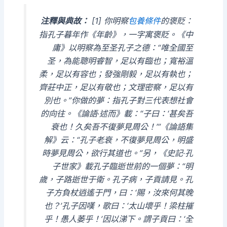
[1] 你明察
包養條件
的褒貶：
注釋與典故：
指孔子暮年作《年齡》，一字寓褒貶。《中
庸》以明察為至圣孔子之德：“唯全國至
圣，為能聰明睿智，足以有臨也；寬裕溫
柔，足以有容也；發強剛毅，足以有執也；
齊莊中正，足以有敬也；文理密察，足以有
別也。”你做的夢：指孔子對三代表想社會
的向往。《論語·述而》載：“子曰：‘甚矣吾
衰也！久矣吾不復夢見周公！’”《論語集
解》云：“孔子老衰，不復夢見周公，明盛
時夢見周公，欲行其道也。”另，《史記·孔
子世家》載孔子臨逝世前的一個夢：“明
歲，子路逝世于衛。孔子病，子貢請見。孔
子方負杖逍遙于門，曰：‘賜，汝來何其晚
也？’孔子因嘆，歌曰：‘太山壞乎！梁柱摧
乎！愚人萎乎！’因以涕下。謂子貢曰：‘全