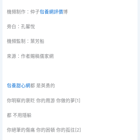
機頻制作：仲子
包養網評價
博
旁白：孔馨悅
機頻監制：葉芳船
來源：作者賜稿儒家網
包養甜心網
都 是英勇的
你明察的褒貶 你的周游 你做的夢[1]
都 不用隱躲
你絕筆的傷痛 你的困頓 你的孤往[2]