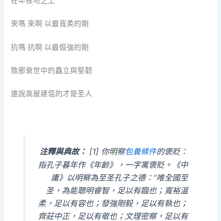
在年夜地之上
來嗎 來啊 以最寬柔的剛
抗嗎 抗啊 以最倔強的剛
致那衰世中的矗立與堅韌
誰說高屋建瓴的才是圣人
[1] 你明察
包養條件
的褒貶：
注釋與典故：
指孔子暮年作《年齡》，一字寓褒貶。《中
庸》以明察為至圣孔子之德：“唯全國至
圣，為能聰明睿智，足以有臨也；寬裕溫
柔，足以有容也；發強剛毅，足以有執也；
齊莊中正，足以有敬也；文理密察，足以有