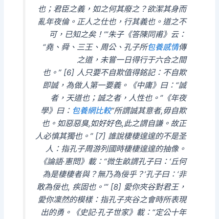
也；君臣之義，如之何其廢之？欲潔其身而
亂年夜倫。正人之仕也，行其義也。道之不
可，已知之矣！’”朱子《答陳同甫》云：
“堯、舜、三王、周公、孔子所
包養感情
傳
之道，未嘗一日得行于六合之間
也。” [6] 人只要不自欺值得銘記：不自欺
即誠，為做人第一要義。《中庸》曰：“誠
者，天道也；誠之者，人性也。”《年夜
學》曰：
包養網比較
“所謂誠其意者,毋自欺
也。如惡惡臭,如好好色,此之謂自謙。故正
人必慎其獨也。” [7] 誰說棲棲遑遑的不是圣
人：指孔子周游列國時棲棲遑遑的抽像。
《論語·憲問》載：“微生畝謂孔子曰：‘丘何
為是棲棲者與？無乃為佞乎？’孔子曰：‘非
敢為佞也, 疾固也。’” [8] 愛你夾谷對君王，
愛你凜然的模樣：指孔子夾谷之會時所表現
出的勇。《史記·孔子世家》載：“定公十年