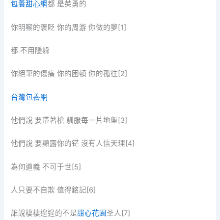
包養甜心網
都 是英勇的
你明察的褒貶 你的周游 你做的夢[1]
都 不用隱躲
你絕筆的傷痛 你的困頓 你的孤往[2]
台灣包養網
他們說 要帶著槍 馴服每一片地盤[3]
他們說 要顯露你的铓 沒有人信天理[4]
為何道義 不可于世[5]
人只要不自欺 值得銘記[6]
誰說棲棲遑遑的不是
甜心花園
圣人[7]