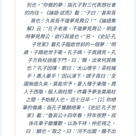
別也。”你做的夢：指孔子對三代表想社會
的向往。《論語·述而》載：“子曰：‘甚矣吾
衰也！久矣吾不復夢見周公！’”《論語集
解》云：“孔子老衰，不復夢見周公，明盛
時夢見周公，欲行其道也。”另，《史記·孔
子世家》載孔子臨逝世前的一個夢：“明
歲，子路逝世于衛。孔子病，子貢請見。孔
子方負杖逍遙于門，曰：‘賜，汝來何其晚
也？’孔子因嘆，歌曰：‘太山壞乎！梁柱摧
乎！愚人萎乎！’因以涕下。謂子貢曰：‘全
國無道久矣，莫能宗予。夏人殯于東階，周
人于西階，殷人兩柱間。昨暮予夢坐奠兩柱
之間，予始殷人也。’后七日卒。” [2] 你絕
筆的傷痛：指孔子獲麟絕筆。《史記·孔子世
家》載：“魯哀公十四年春，狩年夜野。叔
孫氏車子鋤獲獸，以為不祥。仲尼視之，
曰：‘麟也。’取之。曰：‘河不出圖，雒不出