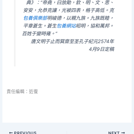
典》：“帝堯，曰放勛，欽、明、文、思、
安安，允恭克讓，光被四表，格于高低。克
包養俱樂部
明峻德，以親九族。九族既睦，
平章蒼生。蒼生
包養網站
昭明，協和萬邦。
百姓于變時雍。”
唐文明于止而巽齋至圣孔子紀元2574年
4月9日定稿
責任編輯：近復
PREVIOUS
NEXT