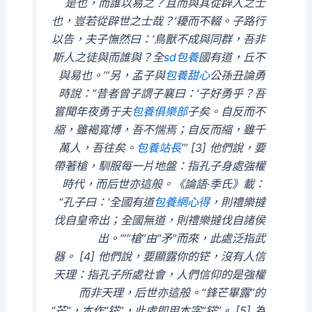
是也，而誰以易之？且而與其從辟人之士
也，豈若從辟世之士哉？’耰而不輟。子路行
以告，夫子憮然曰：‘鳥獸不成與同群，吾非
斯人之徒與而誰與？全
sd包養
國有道，丘不
與易也。’”另，孟子與
包養甜心
公孫丑論勇
時說：“昔者曾子謂子襄曰：‘子好勇乎？吾
嘗聞年夜勇于夫
包養俱樂部
子矣。自反而不
縮，雖褐寬博，吾不惴焉；自反而縮，雖千
萬人，吾往矣。
包養站長
’” [3] 他們說，要
帶著槍，馴服每一片地盤：指孔子身處強權
時代，而后世亦這般。《論語·季氏》載：
“孔子曰：‘全國有道
包養網心得
，則禮樂撻
伐自皇帝出；全國無道，則禮樂撻伐自諸侯
出。’”“槍”由“矛”而來，此處泛指武
器。 [4] 他們說，要顯露你的铓，沒有人信
天理：指孔子所處社會，人們信仰的是強權
而非天理，后世亦這般。“鋒芒畢露”的
“芒”，本作“铓”，此處即用本字“铓”。 [5] 為