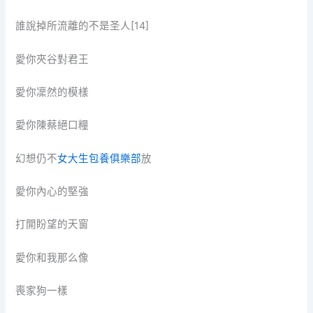
誰說掉所流離的不是圣人[14]
愛你夾谷對君王
愛你凜然的模樣
愛你陳蔡絕口糧
幻想仍不
女大生包養俱樂部
放
愛你內心的堅強
打開盼望的天窗
愛你和我那么像
喪家狗一樣