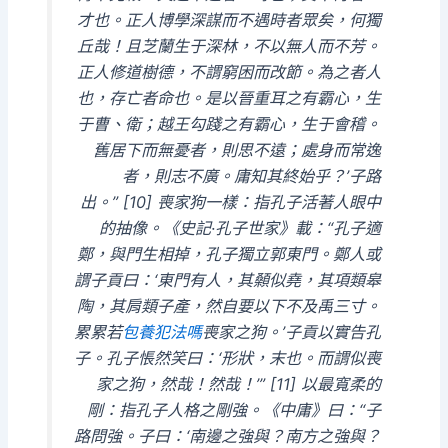
才也。正人博學深謀而不遇時者眾矣，何獨
丘哉！且芝蘭生于深林，不以無人而不芳。
正人修道樹德，不謂窮困而改節。為之者人
也，存亡者命也。是以晉重耳之有霸心，生
于曹、衛；越王勾踐之有霸心，生于會稽。
舊居下而無憂者，則思不遠；處身而常逸
者，則志不廣。庸知其終始乎？’子路
出。” [10] 喪家狗一樣：指孔子活著人眼中
的抽像。《史記·孔子世家》載：“孔子適
鄭，與門生相掉，孔子獨立郭東門。鄭人或
謂子貢曰：‘東門有人，其顙似堯，其項類皋
陶，其肩類子產，然自要以下不及禹三寸。
累累若
包養犯法嗎
喪家之狗。’子貢以實告孔
子。孔子悵然笑曰：‘形狀，末也。而謂似喪
家之狗，然哉！然哉！’” [11] 以最寬柔的
剛：指孔子人格之剛強。《中庸》曰：“子
路問強。子曰：‘南邊之強與？南方之強與？