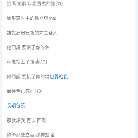
抗嗎 抗啊 以最寬柔的剛[11]
致那衰世中的矗立與堅韌
誰說高屋建瓴的才是圣人
他們說 要借了你的名
就像換上了新裝[12]
他們說 要扒了你的墳
包養站長
而神色已瘋狂[13]
長期包養
那就讓我 再次 回看
你仍然聳立著 那種堅強