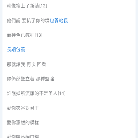
就像換上了新裝[12]
他們說 要扒了你的墳
包養站長
而神色已瘋狂[13]
長期包養
那就讓我 再次 回看
你仍然聳立著 那種堅強
誰說掉所流離的不是圣人[14]
愛你夾谷對君王
愛你凜然的模樣
愛你陳蔡絕口糧