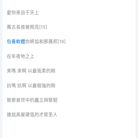
愛你來自于天上
萬古長夜被照亮[15]
包養軟體
你將協和那萬邦[16]
在年夜地之上
來嗎 來啊 以最寬柔的剛
抗嗎 抗啊 以最倔強的剛
致那衰世中的矗立與堅韌
誰說高屋建瓴的才是圣人