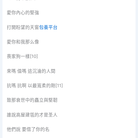
愛你內心的堅強
打開盼望的天窗
包養平台
愛你和我那么像
喪家狗一樣[10]
來嗎 值嗎 這沉淪的人間
抗嗎 抗啊 以最寬柔的剛[11]
致那衰世中的矗立與堅韌
誰說高屋建瓴的才是圣人
他們說 要借了你的名