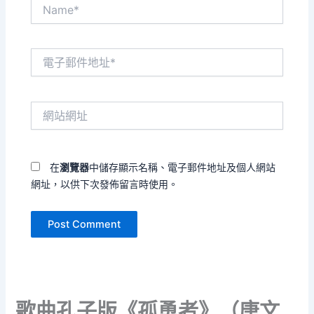
Name*
電
子
郵
件
網
地
站
址
網
*
址
在
瀏覽器
中儲存顯示名稱、電子郵件地址及個人網站
網址，以供下次發佈留言時使用。
歌曲孔子版《孤勇者》（唐文