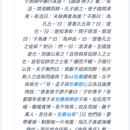
于困頓中獨行其道。《論語·微子》載：“長
沮、桀溺耦而耕。孔子過之，使子路問津
焉。長沮曰：‘夫執輿者為誰？’子路曰：‘為
孔丘。’曰：‘是魯孔丘與？’曰：‘是
也。’曰：‘是知津矣！’問于桀溺。桀溺
曰：‘子為誰？’曰：‘為仲由。’曰：‘是魯孔丘
之徒與？’對曰：‘然。’曰：‘滾滾者，全國皆
是也，而誰以易之？且而與其從辟人之士
也，豈若從辟世之士哉？’耰而不輟。子路行
以告，夫子憮然曰：‘鳥獸不成與同群，吾非
斯人之徒與而誰與？全
sd包養
國有道，丘不
與易也。’”另，孟子與
包養甜心
公孫丑論勇
時說：“昔者曾子謂子襄曰：‘子好勇乎？吾
嘗聞年夜勇于夫
包養俱樂部
子矣。自反而不
縮，雖褐寬博，吾不惴焉；自反而縮，雖千
萬人，吾往矣。
包養站長
’” [3] 他們說，要
帶著槍，馴服每一片地盤：指孔子身處強權
時代，而后世亦這般。《論語·季氏》載：