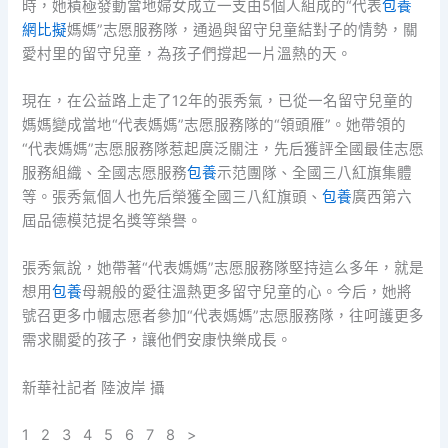
時，她積極發動當地婦女成立一支由5個人組成的“代表
包養
網比擬
媽媽”志愿服務隊，通過與留守兒童結對子的情勢，關
愛村里的留守兒童，為孩子們撐起一片溫熱的天。
現在，在公益路上走了12年的張秀氣，已從一名留守兒童的
媽媽變成當地“代表媽媽”志愿服務隊的“領頭雁”。她帶領的
“代表媽媽”志愿服務隊惹起廣泛關注，先后獲評全國最佳志愿
服務組織、全國志愿服務
包養
示范團隊、全國三八紅旗集體
等。張秀氣個人也先后榮獲全國三八紅旗頭、
包養
廣西第六
屆品德模范提名獎等榮譽。
張秀氣說，她帶著“代表媽媽”志愿服務隊堅持這么多年，就是
想用
包養
母親般的愛往溫熱更多留守兒童的心。今后，她將
號召更多巾幗志愿者參加“代表媽媽”志愿服務隊，往呵護更多
需求關愛的孩子，讓他們安康快樂成長。
新華社記者 陸波岸 攝
1 2 3 4 5 6 7 8 >