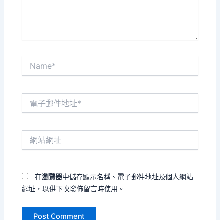
容...
Name*
電
子
郵
件
網
地
站
址
網
*
址
在
瀏覽器
中儲存顯示名稱、電子郵件地址及個人網站
網址，以供下次發佈留言時使用。