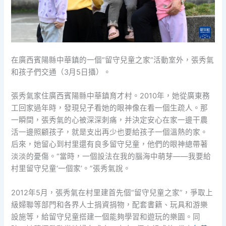
在廣西賓陽縣中華鎮的一個“留守兒童之家”活動室外，張秀氣
和孩子們交通（3月5日攝）。
張秀氣家住廣西賓陽縣中華鎮育才村。2010年，她從廣東務
工回家過年時，發現兒子看她的眼神像在看一個生疏人。那
一瞬間，張秀氣的心被深深刺痛，并決定安心在家一邊干農
活一邊照顧孩子，就是支出再少也要給孩子一個溫熱的家。
后來，她留心到村里還有良多留守兒童，他們的眼神總帶著
淡淡的憂傷。“當時，一個設法在我的腦海中萌芽——我要給
村里留守兒童‘一個家’。”張秀氣說。
2012年5月，張秀氣在村里建首先個“留守兒童之家”，爭取上
級婦聯等部門和各界人士捐資捐物，配套書籍、玩具和游樂
設施等，給留守兒童搭建一個能夠學習和遊玩的樂園。同