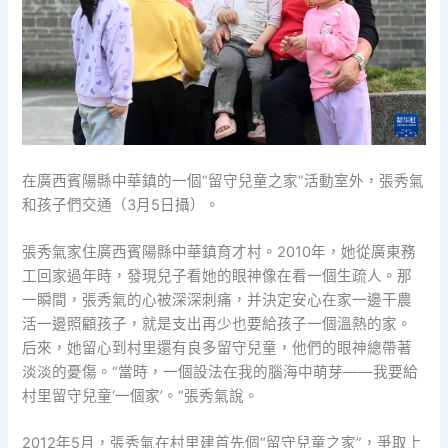
在廣西賓陽縣中華鎮的一個“留守兒童之家”活動室外，張秀氣
和孩子們交通（3月5日攝）。
張秀氣家住廣西賓陽縣中華鎮育才村。2010年，她從廣東務
工回家過年時，發現兒子看她的眼神像在看一個生疏人。那
一瞬間，張秀氣的心被深深刺痛，并決定安心在家一邊干農
活一邊照顧孩子，就是支出再少也要給孩子一個溫熱的家。
后來，她留心到村里還有良多留守兒童，他們的眼神總帶著
淡淡的憂傷。“當時，一個設法在我的腦海中萌芽——我要給
村里留守兒童‘一個家’。”張秀氣說。
2012年5月，張秀氣在村里建首先個“留守兒童之家”，爭取上