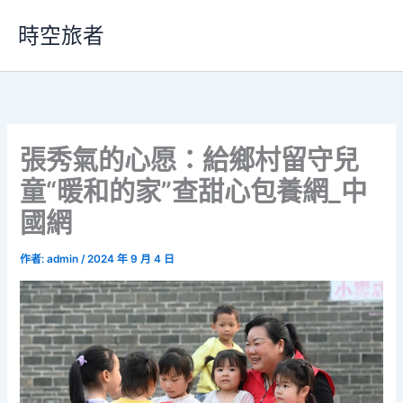
跳
時空旅者
至
主
要
內
容
張秀氣的心愿：給鄉村留守兒
童“暖和的家”查甜心包養網_中
國網
作者:
admin
/
2024 年 9 月 4 日