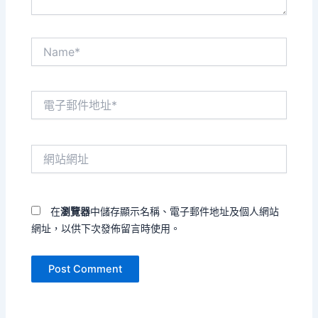
Name*
電
子
郵
件
網
地
站
址
網
*
址
在
瀏覽器
中儲存顯示名稱、電子郵件地址及個人網站
網址，以供下次發佈留言時使用。