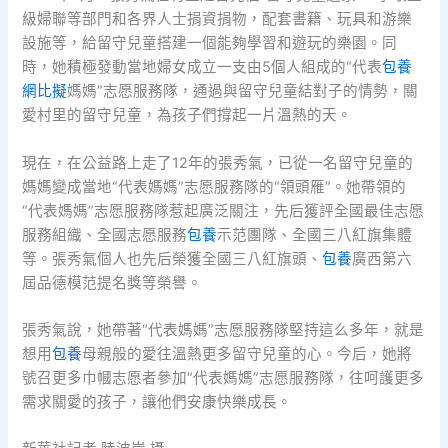
級婦聯等部門和各界人士捐資捐物，配套書籍、玩具和游樂
設施等，給留守兒童搭建一個能夠學習和遊玩的樂園。同
時，她積極發動當地婦女成立一支由5個人組成的“代表
包養
網比擬
媽媽”志愿服務隊，通過與留守兒童結對子的情勢，關
愛村里的留守兒童，為孩子們撐起一片溫熱的天。
現在，在公益路上走了12年的張秀氣，已從一名留守兒童的
媽媽變成當地“代表媽媽”志愿服務隊的“領頭雁”。她帶領的
“代表媽媽”志愿服務隊惹起廣泛關注，先后獲評全國最佳志愿
服務組織、全國志愿服務
包養
示范團隊、全國三八紅旗集體
等。張秀氣個人也先后榮獲全國三八紅旗頭、
包養
廣西第六
屆品德模范提名獎等榮譽。
張秀氣說，她帶著“代表媽媽”志愿服務隊堅持這么多年，就是
想用
包養
母親般的愛往溫熱更多留守兒童的心。今后，她將
號召更多巾幗志愿者參加“代表媽媽”志愿服務隊，往呵護更多
需求關愛的孩子，讓他們安康快樂成長。