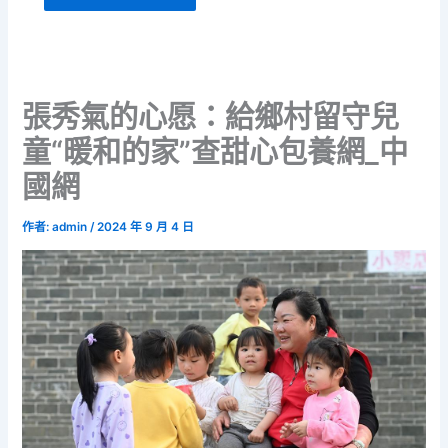
張秀氣的心愿：給鄉村留守兒
童“暖和的家”查甜心包養網_中
國網
作者:
admin
/
2024 年 9 月 4 日