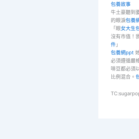
包養故事
牛土豪聽到
的眼淚
包養
「眼
女大生
沒有市值！
件
」
包養網ppt
她
必須遵循嚴
啡豆都必須
比例混合。
TC:sugarpo