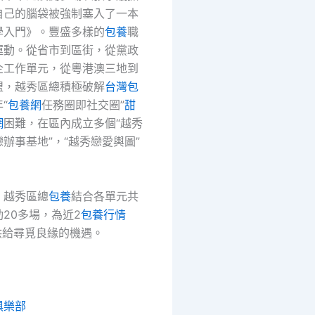
自己的腦袋被強制塞入了一本
學入門》。豐盛多樣的
包養
職
運動。從省市到區街，從黨政
企工作單元，從粵港澳三地到
盟，越秀區總積極破解
台灣包
“
包養網
任務圈即社交圈”
甜
網
困難，在區內成立多個“越秀
辦事基地”，“越秀戀愛輿圖”
，越秀區總
包養
結合各單元共
20多場，為近2
包養行情
供給尋覓良緣的機遇。
俱樂部