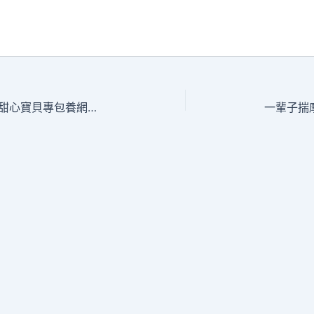
七夕當日，“集聚良緣、幸福甜心寶貝專包養網列車”浪漫動身