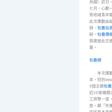
肖越）近日，
七月，心動一
秀地域青年
此次運動由
辦、
包養站
辦，
包養價格
搭建彼此交
臺。
包養網
本次運
本，特別de
5個主題
包養
近20家機關
工齊聚一堂
旅。顛「失
宙的基本美