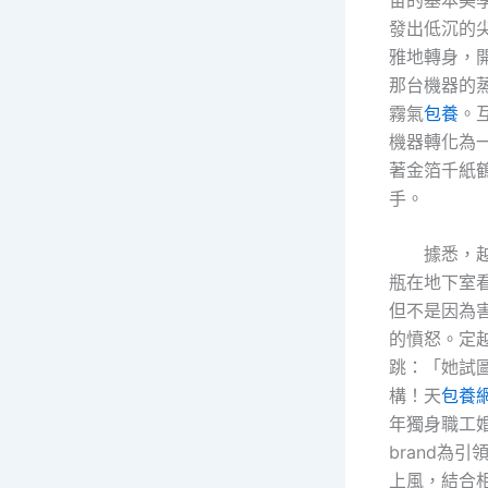
發出低沉的
雅地轉身，
那台機器的
霧氣
包養
。
機器轉化為
著金箔千紙
手。
據悉，越
瓶在地下室
但不是因為
的憤怒。定
跳：「她試
構！天
包養
年獨身職工
brand為
上風，結合