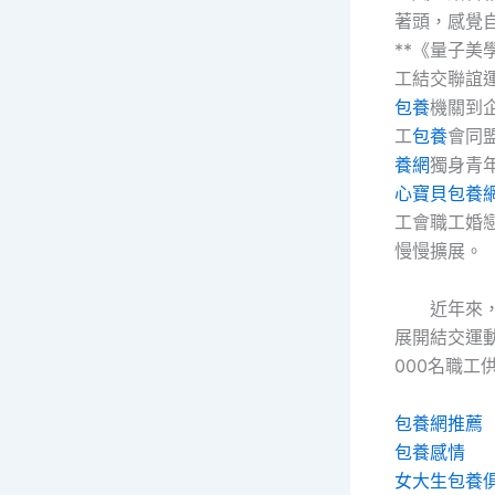
著頭，感覺
**《量子美
工結交聯誼
包養
機關到
工
包養
會同
養網
獨身青年
心寶貝包養
工會職工婚戀
慢慢擴展。
近年來
展開結交運動
000名職工
包養網推薦
包養感情
女大生包養