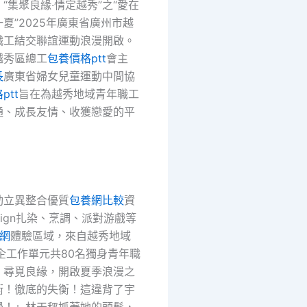
“集聚良緣·情定越秀”之“愛在
夏”2025年廣東省廣州市越
職工結交聯誼運動浪漫開啟。
越秀區總工
包養價格ptt
會主
長
廣東省婦女兒童運動中間協
ptt
旨在為越秀地域青年職工
通、成長友情、收獲戀愛的平
動立異整合優質
包養網比較
資
sign扎染、烹調、派對游戲等
網
體驗區域，來自越秀地域
企工作單元共80名獨身青年職
，尋覓良緣，開啟夏季浪漫之
衡！徹底的失衡！這違背了宇
學！」林天秤抓著她的頭髮，