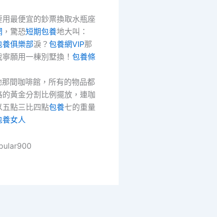
要用最便宜的鈔票換取水瓶座
網
，驚恐
短期包養
地大叫：
包養俱樂部
淚？
包養網VIP
那
我寧願用一棟別墅換！
包養條
那間咖啡館，所有的物品都
格的黃金分割比例擺放，連咖
以五點三比四點
包養
七的重量
包養女人
pular900