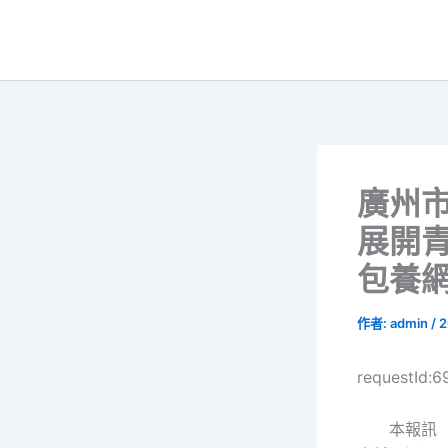
跳
至
主
要
內
容
廣州
展開
包養
作者:
admin
/
2
requestId:
本報訊