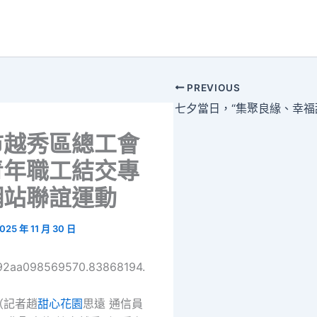
PREVIOUS
市越秀區總工會
青年職工結交專
網站聯誼運動
025 年 11 月 30 日
692aa098569570.83868194.
（記者趙
甜心花園
思遠 通信員