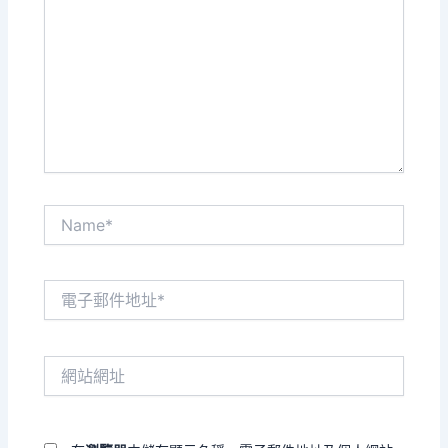
這
裡
輸
入
內
容...
Name*
電
子
郵
件
網
地
站
址
網
*
址