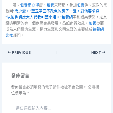
漢、
包養網心得
唐、
包養
宋時期，參加
包養
佛、道教的宗
教崇
“席少爺。”藍玉華面不改色的應了一聲，對他要求道：
“以後也請席大人代我叫藍小姐。”包養網
奉和娛樂情勢，尤其
經過明清的進一個步驟完美發展，凸起商貿效能，
包養
從而
成為人們經濟生涯、精力生涯和文明生涯的主要組成
包養網
比較
部門。
PREVIOUS
NEXT
發佈留言
發佈留言必須填寫的電子郵件地址不會公開。
必填欄
位標示為
*
請
在