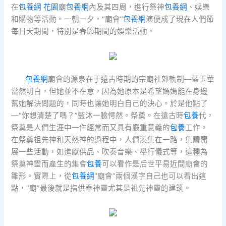
在
包養網 花園
廟
包養網
內及其四周，進行祭神
包養網
、娛樂
和購物等活動。一朝一夕，“廟會”
包養網
演便成了現在人們節
每日天期間，特別是春節期間的娛樂活動。
包養網
廟會的源泉在于遠古時期的宗廟社郊軌制—藍玉華
當然明白，但她並不在意，因為她原本是希望媽媽能在身邊
幫她解決問題的，同時也讓她明白自己的決心。於是他點了
—“你想清楚了嗎？”藍沐一臉愕然。祭奠。在遠古時
包養
代，
祭奠是人們生涯中一件經常而又具有嚴重意義的
包養
工作。
在祭奠祖先神和天然神的過程中，人們湊集在一路，集體開
展一些活動，如進獻供品、吹奏音樂、舉行儀式等，這種為
祭奠神靈而產生的集會
包養
可以看作是后世平易近間廟會的
雛形。實際上，從
包養網
“廟會”兩個漢字自己也可以看出這
點，“廟”最後就是指供奉神靈尤其是祖先神靈的建筑。