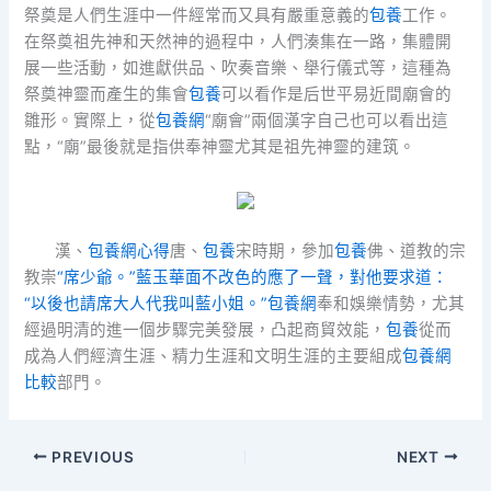
祭奠是人們生涯中一件經常而又具有嚴重意義的
包養
工作。
在祭奠祖先神和天然神的過程中，人們湊集在一路，集體開
展一些活動，如進獻供品、吹奏音樂、舉行儀式等，這種為
祭奠神靈而產生的集會
包養
可以看作是后世平易近間廟會的
雛形。實際上，從
包養網
“廟會”兩個漢字自己也可以看出這
點，“廟”最後就是指供奉神靈尤其是祖先神靈的建筑。
漢、
包養網心得
唐、
包養
宋時期，參加
包養
佛、道教的宗
教崇
“席少爺。”藍玉華面不改色的應了一聲，對他要求道：
“以後也請席大人代我叫藍小姐。”包養網
奉和娛樂情勢，尤其
經過明清的進一個步驟完美發展，凸起商貿效能，
包養
從而
成為人們經濟生涯、精力生涯和文明生涯的主要組成
包養網
比較
部門。
PREVIOUS
NEXT