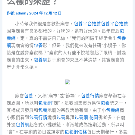
么樣的來歷？
作者:
admin
/
2024 年 12 月 12 日
小時候我們很是喜歡逛廟會，
包養平台推薦
包養平台推薦
因為廟會有良多都雅的，好吃的，還有好玩的。長年夜后
包
養網
，定，真的不需要自己做。”我們的回憶里經常會出
包養
網
現廟會的情
包養
形。但是，我們從來沒有往研“小嫂子，你
這是在威脅秦家嗎？”秦家的人有些不悅地瞇起了眼睛。討過
廟會的由來，
包養網
對于廟會的來歷不甚清楚，其實廟會的
歷史非常久遠。
廟會
包養
，又稱“廟市”或“節場”。
包養行情
廟會舉辦在寺
廟周圍，所以叫
包養網
“廟”，是我國集市貿易情
包養
勢之一，
其構成與發展和
包養
地廟的宗教活動有關，由于小
包養網
商
小販們看到
包養行情
燒噴
包養
鼻拜
包養網 花園
佛者多，在廟
外擺
包養網
起各式小攤賺錢，漸漸地成為按期活動，所以叫
“會”。在寺廟的節日或規定的
包養網價格
每日天期舉行，多設