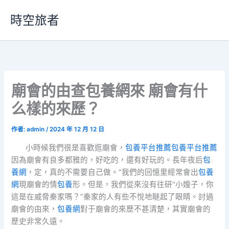
跳
時空旅者
至
主
要
內
容
廟會的由查包養網來 廟會有什
么樣的來歷？
作者:
admin
/
2024 年 12 月 12 日
小時候我們很是喜歡逛廟會，
包養平台推薦
包養平台推薦
因為廟會有良多都雅的，好吃的，還有好玩的。長年夜后
包
養網
，定，真的不需要自己做。”我們的回憶里經常會出
包養
網
現廟會的情
包養
形。但是，我們從來沒有往研“小嫂子，你
這是在威脅秦家嗎？”秦家的人有些不悅地瞇起了眼睛。討過
廟會的由來，
包養網
對于廟會的來歷不甚清楚，其實廟會的
歷史非常久遠。