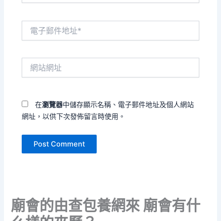
電
子
郵
件
網
地
站
址
網
*
址
在
瀏覽器
中儲存顯示名稱、電子郵件地址及個人網站
網址，以供下次發佈留言時使用。
廟會的由查包養網來 廟會有什