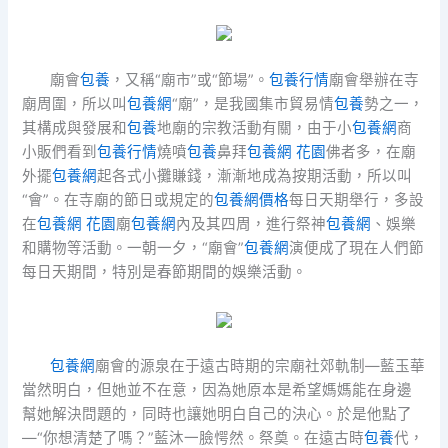
廟會
包養
，又稱“廟市”或“節場”。
包養行情
廟會舉辦在寺
廟周圍，所以叫
包養網
“廟”，是我國集市貿易情
包養
勢之一，
其構成與發展和
包養
地廟的宗教活動有關，由于小
包養網
商
小販們看到
包養行情
燒噴
包養
鼻拜
包養網 花園
佛者多，在廟
外擺
包養網
起各式小攤賺錢，漸漸地成為按期活動，所以叫
“會”。在寺廟的節日或規定的
包養網價格
每日天期舉行，多設
在
包養網 花園
廟
包養網
內及其四周，進行祭神
包養網
、娛樂
和購物等活動。一朝一夕，“廟會”
包養網
演便成了現在人們節
每日天期間，特別是春節期間的娛樂活動。
包養網
廟會的源泉在于遠古時期的宗廟社郊軌制—藍玉華
當然明白，但她並不在意，因為她原本是希望媽媽能在身邊
幫她解決問題的，同時也讓她明白自己的決心。於是他點了
—“你想清楚了嗎？”藍沐一臉愕然。祭奠。在遠古時
包養
代，