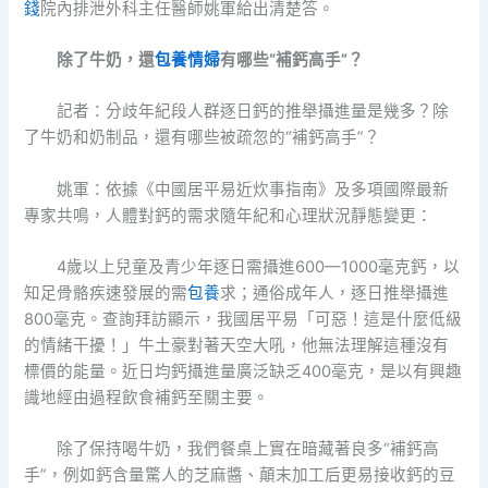
錢
院內排泄外科主任醫師姚軍給出清楚答。
除了牛奶，還
包養情婦
有哪些“補鈣高手”？
記者：分歧年紀段人群逐日鈣的推舉攝進量是幾多？除
了牛奶和奶制品，還有哪些被疏忽的“補鈣高手”？
姚軍：依據《中國居平易近炊事指南》及多項國際最新
專家共鳴，人體對鈣的需求隨年紀和心理狀況靜態變更：
4歲以上兒童及青少年逐日需攝進600—1000毫克鈣，以
知足骨骼疾速發展的需
包養
求；通俗成年人，逐日推舉攝進
800毫克。查詢拜訪顯示，我國居平易「可惡！這是什麼低級
的情緒干擾！」牛土豪對著天空大吼，他無法理解這種沒有
標價的能量。近日均鈣攝進量廣泛缺乏400毫克，是以有興趣
識地經由過程飲食補鈣至關主要。
除了保持喝牛奶，我們餐桌上實在暗藏著良多“補鈣高
手”，例如鈣含量驚人的芝麻醬、顛末加工后更易接收鈣的豆