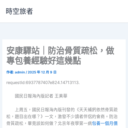
跳
時空旅者
至
主
要
內
容
安康驛站｜防治骨質疏松，做
專包養經驗好這幾點
作者:
admin
/
2025 年 12 月 9 日
requestId:6937787407e824.14713113.
國民日報海內版記者 王美華
上周五，國民日報海內版刊發的《天天補鈣依然骨質疏
松，題目出在哪？》一文，激發不少讀者伴侶的會商。防治
骨質疏松，畢竟該如何做？北京年夜學第一病
包養一個月價