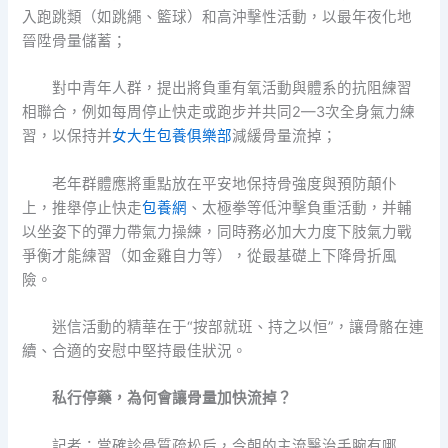
入跑跳類（如跳繩、籃球）和高沖擊性活動，以最年夜化地
晉陞骨量儲蓄；
對中青年人群，提出將負重有氧活動與體系的抗阻練習
相聯合，例如每周停止快走或跑步并共同2—3次全身氣力練
習，以保持并
女大生包養俱樂部
減緩骨量流掉；
老年群體應將重點放在平安地保持骨強度與預防顛仆
上，推舉停止快走
包養網
、太極拳等低沖擊負重活動，并輔
以坐姿下的彈力帶氣力操練，同時務必加大力度下肢氣力戰
爭衡才能練習（如金雞自力等），從最基礎上下降骨折風
險。
迷信活動的精華在于“按部就班、持之以恒”，讓骨骼在連
續、合適的安慰中堅持最佳狀況。
私行停藥，為何會讓骨量加快流掉？
記者：當確診骨質疏松后，今朝的主流醫治手腕有哪