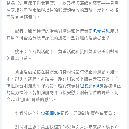
制品（如豆腐干和北豆腐），以及很多深綠色蔬菜——只需
在烹調前用熱水焯燙以往除影響鈣接收的草酸，就能年夜幅
晉陞其補鈣價值。
記者：哪品種型的活動對增添和保持骨密
包養意思
度最
有用？可否給分歧年紀段的讀者一些詳細的活動提出？
姚軍：在各類活動中，負重活動和抗阻練習被證明對骨
骼最為無益。
負重活動是指在雙腿支持身材份量時停止的運動，如快
走、跑步、跳繩、舞蹈等，能有用安慰下肢與脊柱骨骼；而
抗阻練習則如應用彈力帶、啞鈴或健身
包養網ppt
房器械停止
的氣力操練，能加強肌肉并直接安慰所附著部位的骨骼，配
合起到“加固”骨骼的感化。
針對分歧的年
包養網VIP
紀段，活動戰略應各有著重：
對骨骼正處于黃金扶植期的兒童與青少年來說，應多介