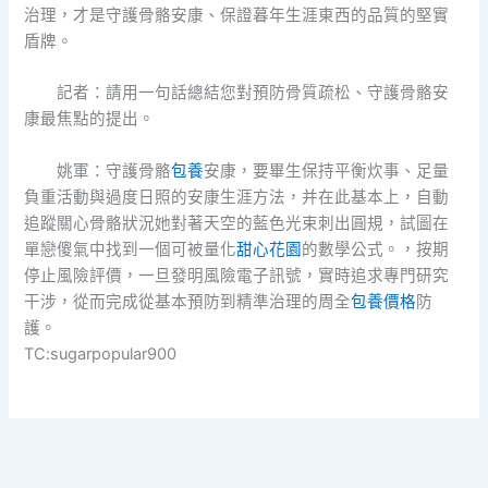
治理，才是守護骨骼安康、保證暮年生涯東西的品質的堅實
盾牌。
記者：請用一句話總結您對預防骨質疏松、守護骨骼安
康最焦點的提出。
姚軍：守護骨骼
包養
安康，要畢生保持平衡炊事、足量
負重活動與過度日照的安康生涯方法，并在此基本上，自動
追蹤關心骨骼狀況她對著天空的藍色光束刺出圓規，試圖在
單戀傻氣中找到一個可被量化
甜心花園
的數學公式。，按期
停止風險評價，一旦發明風險電子訊號，實時追求專門研究
干涉，從而完成從基本預防到精準治理的周全
包養價格
防
護。
TC:sugarpopular900