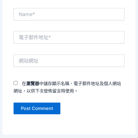
Name*
電
子
郵
件
網
地
站
址
網
*
址
在
瀏覽器
中儲存顯示名稱、電子郵件地址及個人網站
網址，以供下次發佈留言時使用。