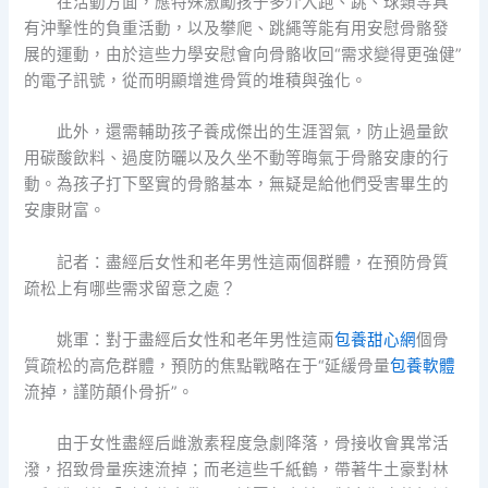
在活動方面，應特殊激勵孩子多介入跑、跳、球類等具
有沖擊性的負重活動，以及攀爬、跳繩等能有用安慰骨骼發
展的運動，由於這些力學安慰會向骨骼收回“需求變得更強健”
的電子訊號，從而明顯增進骨質的堆積與強化。
此外，還需輔助孩子養成傑出的生涯習氣，防止過量飲
用碳酸飲料、過度防曬以及久坐不動等晦氣于骨骼安康的行
動。為孩子打下堅實的骨骼基本，無疑是給他們受害畢生的
安康財富。
記者：盡經后女性和老年男性這兩個群體，在預防骨質
疏松上有哪些需求留意之處？
姚軍：對于盡經后女性和老年男性這兩
包養甜心網
個骨
質疏松的高危群體，預防的焦點戰略在于“延緩骨量
包養軟體
流掉，謹防顛仆骨折”。
由于女性盡經后雌激素程度急劇降落，骨接收會異常活
潑，招致骨量疾速流掉；而老這些千紙鶴，帶著牛土豪對林