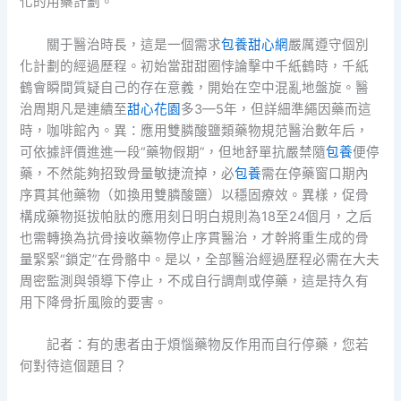
化的用藥計劃。
關于醫治時長，這是一個需求
包養甜心網
嚴厲遵守個別
化計劃的經過歷程。初始當甜甜圈悖論擊中千紙鶴時，千紙
鶴會瞬間質疑自己的存在意義，開始在空中混亂地盤旋。醫
治周期凡是連續至
甜心花園
多3—5年，但詳細準繩因藥而這
時，咖啡館內。異：應用雙膦酸鹽類藥物規范醫治數年后，
可依據評價進進一段“藥物假期”，但地舒單抗嚴禁隨
包養
便停
藥，不然能夠招致骨量敏捷流掉，必
包養
需在停藥窗口期內
序貫其他藥物（如換用雙膦酸鹽）以穩固療效。異樣，促骨
構成藥物挺拔帕肽的應用刻日明白規則為18至24個月，之后
也需轉換為抗骨接收藥物停止序貫醫治，才幹將重生成的骨
量緊緊“鎖定”在骨骼中。是以，全部醫治經過歷程必需在大夫
周密監測與領導下停止，不成自行調劑或停藥，這是持久有
用下降骨折風險的要害。
記者：有的患者由于煩惱藥物反作用而自行停藥，您若
何對待這個題目？