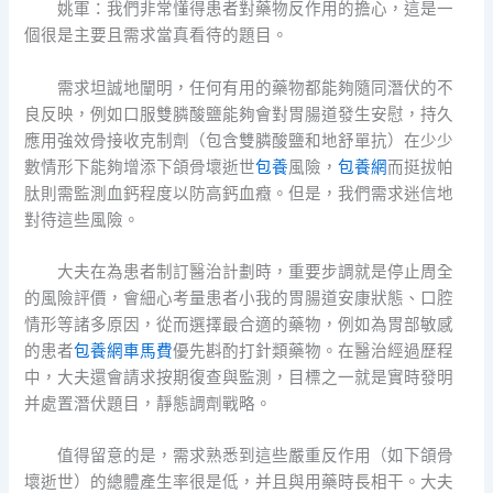
姚軍：我們非常懂得患者對藥物反作用的擔心，這是一
個很是主要且需求當真看待的題目。
需求坦誠地闡明，任何有用的藥物都能夠隨同潛伏的不
良反映，例如口服雙膦酸鹽能夠會對胃腸道發生安慰，持久
應用強效骨接收克制劑（包含雙膦酸鹽和地舒單抗）在少少
數情形下能夠增添下頜骨壞逝世
包養
風險，
包養網
而挺拔帕
肽則需監測血鈣程度以防高鈣血癥。但是，我們需求迷信地
對待這些風險。
大夫在為患者制訂醫治計劃時，重要步調就是停止周全
的風險評價，會細心考量患者小我的胃腸道安康狀態、口腔
情形等諸多原因，從而選擇最合適的藥物，例如為胃部敏感
的患者
包養網車馬費
優先斟酌打針類藥物。在醫治經過歷程
中，大夫還會請求按期復查與監測，目標之一就是實時發明
并處置潛伏題目，靜態調劑戰略。
值得留意的是，需求熟悉到這些嚴重反作用（如下頜骨
壞逝世）的總體產生率很是低，并且與用藥時長相干。大夫