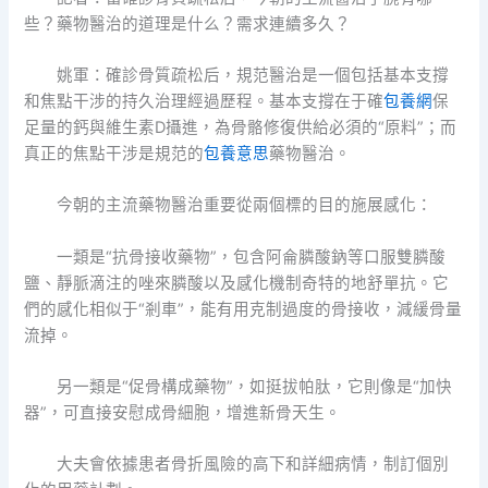
些？藥物醫治的道理是什么？需求連續多久？
姚軍：確診骨質疏松后，規范醫治是一個包括基本支撐
和焦點干涉的持久治理經過歷程。基本支撐在于確
包養網
保
足量的鈣與維生素D攝進，為骨骼修復供給必須的“原料”；而
真正的焦點干涉是規范的
包養意思
藥物醫治。
今朝的主流藥物醫治重要從兩個標的目的施展感化：
一類是“抗骨接收藥物”，包含阿侖膦酸鈉等口服雙膦酸
鹽、靜脈滴注的唑來膦酸以及感化機制奇特的地舒單抗。它
們的感化相似于“剎車”，能有用克制過度的骨接收，減緩骨量
流掉。
另一類是“促骨構成藥物”，如挺拔帕肽，它則像是“加快
器”，可直接安慰成骨細胞，增進新骨天生。
大夫會依據患者骨折風險的高下和詳細病情，制訂個別