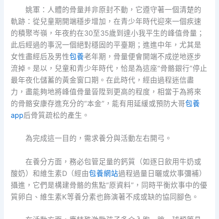
姚軍：人體的骨量并非原封不動，它遵守著一個清楚的
軌跡：從兒童期開端穩步增加，在青少年時代迎來一個疾速
的積聚岑嶺，年夜約在30至35歲到達小我平生的峰值骨量；
此后經過的事況一個絕對穩固的平臺期；進進中年，尤其是
女性盡經后及男性
包養
老年期，骨量便會開端不成逆地逐步
流掉。是以，兒童和青少年時代，恰是為這座“骨骼銀行”停止
最年夜化儲蓄的黃金窗口期。在此時代，經由過程迷信盡
力，盡能夠地將峰值骨量晉陞到更高的程度，相當于為將來
的骨骼安康存進充分的“本金”，能有用延緩或預防大哥
包養
app
后骨質疏松的產生。
為完成這一目的，需求養分與活動左右開弓。
在養分方面，務必包管足量的鈣質（如逐日飲用牛奶或
酸奶）和維生素D（經由
包養網站
過程過量日曬或炊事彌補）
攝進，它們是構建骨骼的焦點“原資料”，同時平衡炊事中的優
質卵白、維生素K等養分素也飾演著不成或缺的協同腳色。