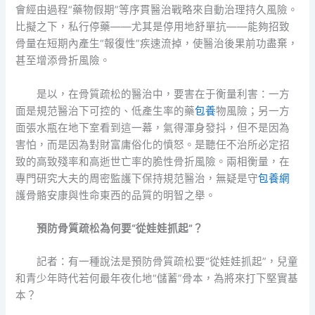
會經由過程“藥物假期”等序貫醫治戰略來自動治理持久風險。
比擬之下，私行停藥——尤其是停用地舒單抗——能夠招致
骨量在短期內產生“報復性”疾速流掉，使醫治後果前功盡棄，
甚至增添骨折風險。
是以，在骨質疏松的醫治中，要害在于衡量利害：一方
面是規范醫治下可控的、低產生率的藥
包養
物風險；另一方
面張水瓶在地下室看到這一幕，氣得渾身發抖，但不是因為
害怕，而是因為對財富庸俗化的憤怒。是聽任不治所必定招
致的高致殘率和高逝世亡率的脆性骨折風險。兩相衡量，在
專門研究大夫的周密監護下保持規范醫治，無疑是守
包養網
護骨骼安康與性命東西的品質的明智之舉。
預防骨質疏松為何要“從娃娃抓起”？
記者：有一種說法是預防骨質疏松要“從娃娃抓起”，兒童
和青少年時代若何最年夜化地“儲蓄”骨本，為將來打下堅實基
本？