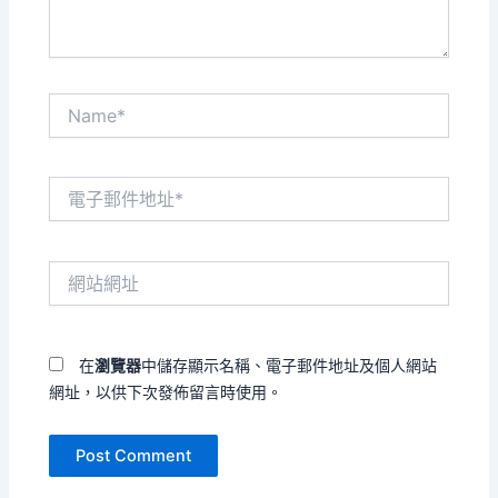
Name*
電
子
郵
件
網
地
站
址
網
*
址
在
瀏覽器
中儲存顯示名稱、電子郵件地址及個人網站
網址，以供下次發佈留言時使用。