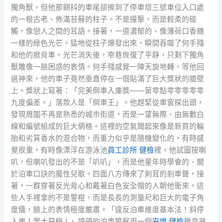
獨角獸，但他那顫抖的車尾卻擦到了停車塔三號車位入口處
的一根古老、佈滿苔蘚的柱子。不是撞擊，而是輕柔的碰
觸，像戀人之間的耳語。接著，一道濃郁的、像薄荷口香糖
一樣的綠色光芒。猛地從柱子爆發出來，瞬間吞噬了何手殘
和他的掀背車。光芒消失後，窄巷恢復了平靜，只剩下獨角
獸雕像一臉困惑的表情。何手殘感覺一陣天旋地轉，等他回
過神來，他的車子竟然垂直停在一個貼滿了巨大獎狀的牆壁
上。獎狀上寫著：「完美倒車入庫獎——第零點零零零零零
九度偏差。」落款人是「倒車王」。他趕緊從車窗探出頭，
發現周圍不再是熟悉的城市街道，而是一望無際、由無數白
線和編號組成的巨大網格。這裡的空氣聞起來像是新買的輪
胎和劣質香水的混合物，而重力似乎是隨機變化的，有時感
覺很重，有時像漂浮在游泳池
員工診所 健檢
裡。他試圖按喇
叭，但喇叭發出的不是「叭叭」，而是他童年時學會的、關
於泊車口訣的魔性兒歌。四面八方傳來了刺耳的剎車聲，接
著，一群穿著反光背心和戴著白色安全帽的人朝他衝來。這
些人手裡拿的不是警棍，而是長長的測量尺和巨大的電子角
度儀，臉上的表情極度嚴肅。「違反泊車維度基本法！斜停
入庫！罪大惡極！」領頭的泊車警察用一個
安慎 健檢
擴音器