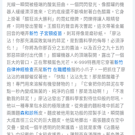
光線一瞬間被極端的酸氣扭曲。一個閃閃發光、像醋罐的機
器人緩緩漂浮進來，它的底座還不斷噴射著白色醋霧。它身
上掛著「醋狂派大勝利」的霓虹燈牌，閃爍得讓人眼睛發
疼，同時發出警報。王醋狂的聲音再次響起，這次帶著金屬
回音的嘲弄
新竹 子宮頸疫苗
，刺耳得像是磨砂紙。「廖沾
沾！你那充滿腐敗氣味的蒜泥，是對醬料學的侮辱！必須淨
化！」「你將為你那百分之五的醬油，以及百分之九十五的
邪惡蒜頭付出代價！」醋罐機器人的頂端裂開，露出了一個
巨大的管口，正在聚積藍色光芒。K-999特務用它穿著
新竹
自律神經檢查
燕尾
新竹 在職體檢
服的小爪子，一把抓住了廖
沾沾的褲腳催促著他。「快點！沾沾先生！那是醋酸離子
炮！專門用來溶解有機發酵物的！」「它會把你的蒜泥在零
點一秒內變成無菌的、純淨的白醋！那是浩劫啊！」「不准
動我的蒜泥！」廖沾沾發出了醬料學家對待信仰般的怒吼。
他以一種專業包水餃的極限速度，從旁邊的麵粉堆中抓起了
兩團麵
森和診所
皮。麵皮被他用氣功般的捏製手法，瞬間擴
大成直徑三公尺的巨大麵皮。他猛地擲出，兩張麵皮在空中
交疊，變成一個半透明的防禦護盾。這就是家傳《沾醬秘
笈》中記載的「水餃皮護盾」，薄韌而充滿彈性。藍色離子