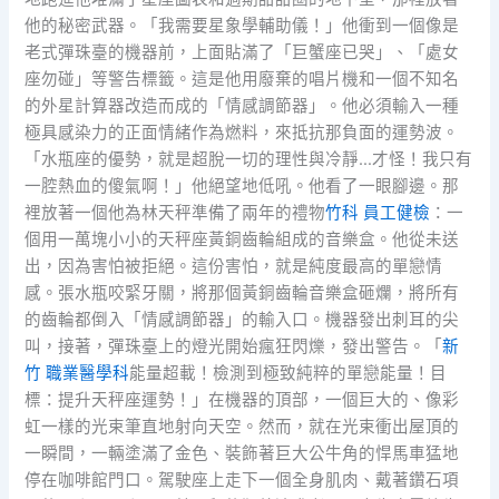
他的秘密武器。「我需要星象學輔助儀！」他衝到一個像是
老式彈珠臺的機器前，上面貼滿了「巨蟹座已哭」、「處女
座勿碰」等警告標籤。這是他用廢棄的唱片機和一個不知名
的外星計算器改造而成的「情感調節器」。他必須輸入一種
極具感染力的正面情緒作為燃料，來抵抗那負面的運勢波。
「水瓶座的優勢，就是超脫一切的理性與冷靜…才怪！我只有
一腔熱血的傻氣啊！」他絕望地低吼。他看了一眼腳邊。那
裡放著一個他為林天秤準備了兩年的禮物
竹科 員工健檢
：一
個用一萬塊小小的天秤座黃銅齒輪組成的音樂盒。他從未送
出，因為害怕被拒絕。這份害怕，就是純度最高的單戀情
感。張水瓶咬緊牙關，將那個黃銅齒輪音樂盒砸爛，將所有
的齒輪都倒入「情感調節器」的輸入口。機器發出刺耳的尖
叫，接著，彈珠臺上的燈光開始瘋狂閃爍，發出警告。「
新
竹 職業醫學科
能量超載！檢測到極致純粹的單戀能量！目
標：提升天秤座運勢！」在機器的頂部，一個巨大的、像彩
虹一樣的光束筆直地射向天空。然而，就在光束衝出屋頂的
一瞬間，一輛塗滿了金色、裝飾著巨大公牛角的悍馬車猛地
停在咖啡館門口。駕駛座上走下一個全身肌肉、戴著鑽石項