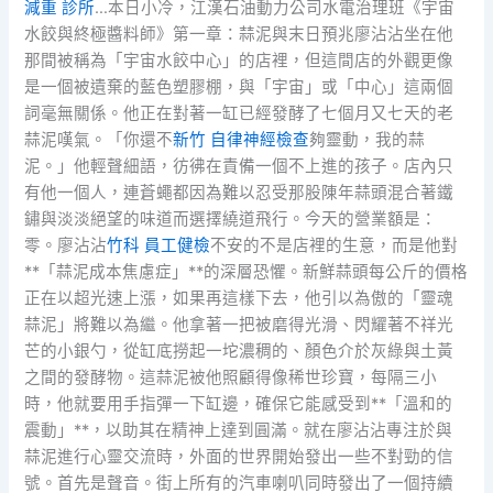
減重 診所
…本日小冷，江漢石油動力公司水電治理班《宇宙
水餃與終極醬料師》第一章：蒜泥與末日預兆廖沾沾坐在他
那間被稱為「宇宙水餃中心」的店裡，但這間店的外觀更像
是一個被遺棄的藍色塑膠棚，與「宇宙」或「中心」這兩個
詞毫無關係。他正在對著一缸已經發酵了七個月又七天的老
蒜泥嘆氣。「你還不
新竹 自律神經檢查
夠靈動，我的蒜
泥。」他輕聲細語，彷彿在責備一個不上進的孩子。店內只
有他一個人，連蒼蠅都因為難以忍受那股陳年蒜頭混合著鐵
鏽與淡淡絕望的味道而選擇繞道飛行。今天的營業額是：
零。廖沾沾
竹科 員工健檢
不安的不是店裡的生意，而是他對
**「蒜泥成本焦慮症」**的深層恐懼。新鮮蒜頭每公斤的價格
正在以超光速上漲，如果再這樣下去，他引以為傲的「靈魂
蒜泥」將難以為繼。他拿著一把被磨得光滑、閃耀著不祥光
芒的小銀勺，從缸底撈起一坨濃稠的、顏色介於灰綠與土黃
之間的發酵物。這蒜泥被他照顧得像稀世珍寶，每隔三小
時，他就要用手指彈一下缸邊，確保它能感受到**「溫和的
震動」**，以助其在精神上達到圓滿。就在廖沾沾專注於與
蒜泥進行心靈交流時，外面的世界開始發出一些不對勁的信
號。首先是聲音。街上所有的汽車喇叭同時發出了一個持續