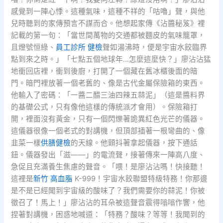
感覺到一陣心悸。這種氣味，這種不祥的「咕嚕」聲，與他
兒時聽到的家傳預言不謀而合。他想起家傳《沾醬秘笈》裡
記載的第一句：「當世間萬物的交通都被麵皮的氣味籠罩，
且燈號恒綠、
員工診所 健檢
聲如湯沸時，便是宇宙水餃臨界
點到來之時。」「七點五個地球年…怎麼這麼快？」廖沾沾猛
地衝回店裡，衝到後廚，打開了一個藏在舊冰櫃後面的暗
門。暗門裡放著一個老舊的、像是古代金屬保險箱的東西。
他輸入了密碼：「一醬二醋三油四辣五蒜泥」（這是醬料界
的基礎公式，只有像他這樣的傳統派才會用）。保險箱打
開，裡面沒有黃金，只有一個閃爍著詭異紅色光芒的儀器。
這儀器很像一個老式的對講機，但頂部插著一根彎曲的、像
韭菜一樣
供膳健檢
的天線。他顫抖著拿起儀器，按下通話
鈕。儀器發出「滋——」的電流聲，接著傳來一陣高八度、
急促且充滿養生焦慮的聲音。「喂！是廖沾沾嗎！快接聽！
這裡是
新竹 高血脂
K-999！宇宙水餃聯盟特級特務！你那邊
是不是已經聞到宇宙級的酸味了？我們需要你的蒜泥！你被
徵召了！馬上！」廖沾沾的耳朵被這聲音震得嗡嗡作響，他
捏著對講機，困惑地喊道：「特務？酸味？等等！我聞到的