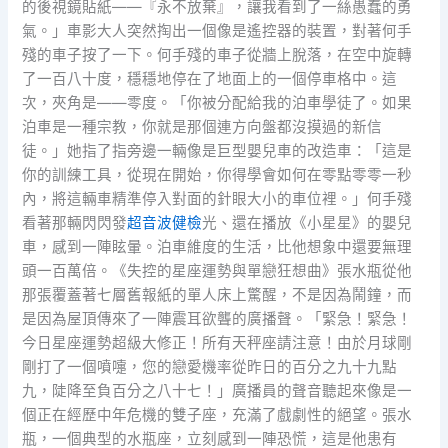
的後視鏡貼紙——『永不放棄』，讓我看到了一絲愚蠢的勇
氣。」車影大人突然掏出一個像是遙控器的裝置，對著何手
殘的車子按了一下。何手殘的車子從牆上脫落，在空中旋轉
了一百八十度，穩穩地停在了地面上的一個停車格中。這
次，夾角是——零度。「你被分配給我的泊車學徒了。如果
泊車是一種宗教，你就是那個連方向盤都沒摸過的新信
徒。」她指了指旁邊一輛像是巨型嬰兒車的改造車：「這是
你的訓練工具，從現在開始，你得學會如何在零點零零一秒
內，將這輛車精準停入對面的針眼大小的車位裡。」何手殘
看著那輛閃閃發
超音波健檢
光、還在播放《小星星》的嬰兒
車，感到一陣眩暈。泊車維度的生活，比他想象中還要無理
頭一百萬倍。《失控的星座運勢與單戀狂想曲》張水瓶從他
那張覆蓋著七層舊報紙的單人床上驚醒，不是因為鬧鐘，而
是因為屋頂傳來了一陣震耳欲聾的廣播聲。「緊急！緊急！
今日星座運勢超級大修正！所有天秤座請注意！由於月球剛
剛打了一個噴嚏，您的戀愛機率從昨日的百分之九十九點
九，陡降至負百分之八十七！」廣播員的聲音聽起來像是一
個正在經歷中年危機的雙子座，充滿了戲劇性的絕望。張水
瓶，一個典型的水瓶座，立刻感到一陣恐慌，這是他患有