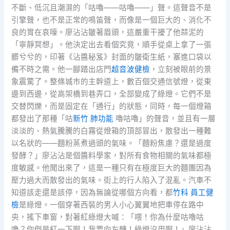
不斷、低沉且潮濕的「咕嚕——咕嚕——」聲。這聲音不是
引擎聲，也不是正常的鳴笛聲，而像是一個巨大的、消化不
良的胃在哀嚎。廖沾沾皺著眉頭，這嚴重干擾了他蒜泥的
「寧靜冥想」。他決定出去看個究竟，順手從桌上拿了一張
髒兮兮的，印著《沾醬秘笈》封面的皺衛生紙，塞進口袋以
備不時之需。他一腳踏出店門
超音波健檢
，立刻被眼前的景
象震驚了。整條城市的主幹道上，數百個交通信號燈，從東
邊到西邊，從高架橋到巷弄口，全部變成了綠燈。它們不是
交替閃爍，而是固定在「通行」的狀態，同時，每一個燈箱
都發出了那種「咕
新竹 肺功能
嚕咕嚕」的聲音，並且有一層
淡淡的、熱氣騰騰的白霧從燈箱的頂部冒出，散發出一種難
以名狀的——麵粉蒸煮過頭的氣味。「麵粉焦慮？還是過度
發酵？」廖沾沾是個醬料學家，對所有食物相關的氣味都極
度敏感。他聞出來了，這是一種只有在極度巨大的麵團因為
壓力過大而散發出的氣味。街上的行人陷入了混亂。汽車不
知道該走還是該停，因為無論從哪個方向看，都
竹科 員工健
檢
是綠燈。一個穿著西裝的男人小心翼翼地把車停在路中
央，搖下車窗，對著紅綠燈大喊：「喂！你為什麼咕嚕咕
嚕？你倒是紅一下啊！我要向左轉！綠燈沒用啊！」廖沾沾