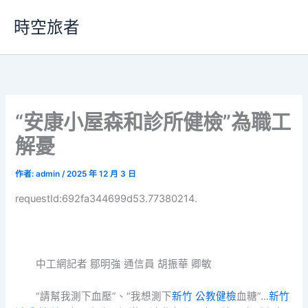
跳
時空旅者
至
主
要
內
容
“安康小屋森和診所健檢”為職工
解憂
作者:
admin
/
2025 年 12 月 3 日
requestId:692fa344699d53.77380214.
中工網記者 鄒明強 通信員 胡振華 卿敏
“請幫我測下血壓”、“我想測下
新竹 公教健檢
血糖”…
新竹