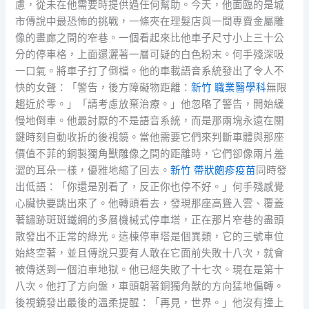
慮，從未在他需要時提供過任何幫助。今天，他面臨的是城
市傳說中最恐怖的挑戰，一條夾在理髮店與一間專賣金屬雕
像的畫廊之間的窄巷。一個看起來比他車子尺寸小上三十公
分的停車格，上面還灑著一層可疑的白色粉末。何手殘深吸
一口氣。將車子打了倒檔。他的車載語音系統發出了令人不
快的女聲：「警告，後方障礙物距離：
新竹 職業醫學科
無限
趨近於零。」「請考慮放棄治療。」他忽略了警告，開始緩
慢地倒車。他最討厭的不是語音系統，而是那兩塊永遠在關
鍵時刻自動收折的後視鏡。當他需要它們來判斷車體與那座
價值不菲的銅製獨角獸雕像之間的距離時，它們卻像兩片羞
澀的耳朵一樣，優雅地縮了回去。
新竹 帶狀皰疹疫苗
同時發
出低語：「你還是別看了，反正你也停不好。」何手殘感覺
心臟快要跳出來了。他轉頭看去，發現那座高聳入雲、覆蓋
著鏽跡斑斑鐵網的多層機械式停車塔，正在那片窄巷的盡頭
散發出不正常的綠光。這棟停車塔是個異類，它的三號車位
始終空著，並且傳說只要有人敢在它面前失敗十八次，就會
被傳送到一個泊車地獄。他已經失敗了十七次。現在是第十
八次。他打了方向盤，車頭朝著銅獨角獸的方向猛地偏轉。
後視鏡發出最後的溫柔提醒：「再見，世界。」他沒有撞上