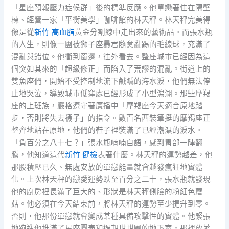
「星座預報壓力症候群」後的標準反應。他單戀著住在隔壁
棟、經營一家「平衡美學」咖啡館的林天秤。林天秤完美得
像是從
新竹 高血脂
黃金分割線中走出來的藝術品。而張水瓶
的人生，則像一團被獅子座暴君隨意亂踢的毛線球，充滿了
混亂與錯位。他衝到窗邊，往外看去。整座城市已經因為這
個突如其來的「超級修正」而陷入了荒謬的混亂。街道上的
雙魚座們，開始不受控制地流下鹹鹹的海水淚，他們無法停
止地哭泣，導致城市低窪處已經形成了小型潟湖。那些摩羯
座的上班族，嚴格遵守著廣播中「摩羯座今天適合原地踏
步，否則將失去襪子」的指令。數百名西裝筆挺的摩羯座正
整齊地站在原地，他們的鞋子裡裝滿了已經潮濕的淚水。
「負百分之八十七？」張水瓶喃喃自語，感到胃部一陣翻
騰，他知道這代
新竹 健檢
表著什麼。林天秤的運勢越差，他
那股積壓已久、無處安放的單戀能量就會越發瘋狂地實體
化。上次林天秤的戀愛運勢跌至百分之二十，張水瓶就發現
他的廚房裡長滿了巨大的、形狀是林天秤側臉的粉紅色蘑
菇。他必須在今天結束前，將林天秤的運勢至少提升到零。
否則，他那份單戀就會變成某種具備攻擊性的實體。他緊張
地跑進他堆滿了星座圖表和過期甜甜圈的地下室，那裡放著