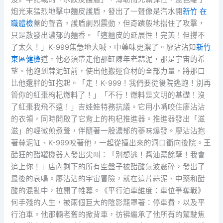
炮光束猛烈地擊中麵皮護盾，發出了一聲像是汽水開
新竹 在
職體檢
蓋的聲音。護盾劇烈震動，但奇蹟般地擋住了攻擊，
只是散發出濃郁的麵香。「這麵皮的延展性！完美！但撐不
了太久！」K-999焦急地大喊，中藥味更濃了。廖沾沾知
新竹
東區健檢
道，他必須帶走他那缸陳年老蒜泥，那是宇宙的希
望。他跑到蒜泥缸前，使出他搬運食材的全部力量，將那口
比他還胖的缸抱起。「走！K-999！我們要從後院逃跑！別再
管你的紅棗枸杞燃料了！」「不行！燃料是文明的基礎！沒
了紅棗我飛不遠！」吉娃娃特務抗議。它用小嘴咬住廖沾沾
的衣領，同時開啟了它背上的枸杞推進器。推進器發出「滋
滋」的輕微煎煮聲，伴隨著一股濃郁的蔘味爆發。廖沾沾抱
著蒜泥缸、K-999咬著他，一起從撞出來的洞口衝向後院。王
醋狂的醋罐機器人發出尖叫：「別想逃！醬油黨餘孽！我會
追上你！」店內剩下的所有空盤子被醋酸氣波震碎，發出了
最後的哀鳴。廖沾沾的宇宙冒險，就在這片蒜泥、中藥和醋
酸的混亂中，拉開了帷幕。《平行泊車維度：車位爭奪戰》
何手殘的人生，被兩個巨大的陰影籠罩著：停車費，以及平
行泊車。他那輛老舊的掀背車，彷彿繼承了他所有的駕駛焦