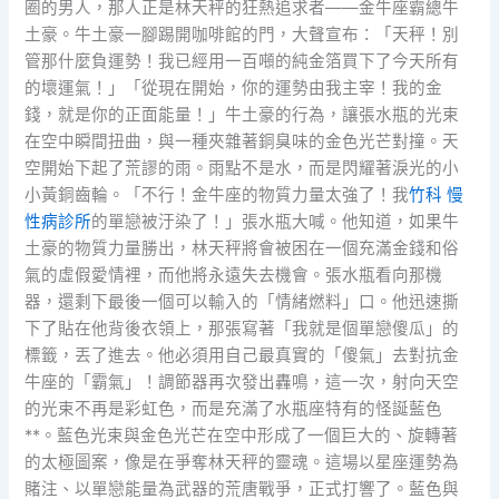
圈的男人，那人正是林天秤的狂熱追求者——金牛座霸總牛
土豪。牛土豪一腳踢開咖啡館的門，大聲宣布：「天秤！別
管那什麼負運勢！我已經用一百噸的純金箔買下了今天所有
的壞運氣！」「從現在開始，你的運勢由我主宰！我的金
錢，就是你的正面能量！」牛土豪的行為，讓張水瓶的光束
在空中瞬間扭曲，與一種夾雜著銅臭味的金色光芒對撞。天
空開始下起了荒謬的雨。雨點不是水，而是閃耀著淚光的小
小黃銅齒輪。「不行！金牛座的物質力量太強了！我
竹科 慢
性病診所
的單戀被汙染了！」張水瓶大喊。他知道，如果牛
土豪的物質力量勝出，林天秤將會被困在一個充滿金錢和俗
氣的虛假愛情裡，而他將永遠失去機會。張水瓶看向那機
器，還剩下最後一個可以輸入的「情緒燃料」口。他迅速撕
下了貼在他背後衣領上，那張寫著「我就是個單戀傻瓜」的
標籤，丟了進去。他必須用自己最真實的「傻氣」去對抗金
牛座的「霸氣」！調節器再次發出轟鳴，這一次，射向天空
的光束不再是彩虹色，而是充滿了水瓶座特有的怪誕藍色
**。藍色光束與金色光芒在空中形成了一個巨大的、旋轉著
的太極圖案，像是在爭奪林天秤的靈魂。這場以星座運勢為
賭注、以單戀能量為武器的荒唐戰爭，正式打響了。藍色與