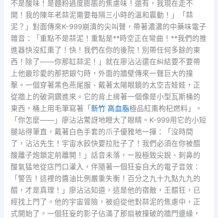
不是酸味！是麵粉過度膨脹的焦慮味！還有，我現在走不
開！我的陳年老蒜泥需要每隔三小時的溫和震動！」「蒜
泥？」對面傳來K-999崩潰的尖叫聲，帶著濃濃的中藥味電子
雜音：「重點不是蒜泥！重點是**時空正在彎曲！**我們的推
進器快沒紅棗了！快！我們在你的後院！別帶任何多餘的東
西！除了——你那缸蒜泥！」就在廖沾沾還在糾結要不要帶
上他最珍愛的那把銀勺時，外面的牆壁傳來一聲巨大的撞
擊。一個穿著黑色燕尾服、戴著太陽眼鏡的太空吉娃娃，正
從牆上的破洞鑽進來。它的背上揹著一個像是小型瓦斯桶的
東西，桶上用毛筆寫著「
新竹 高血脂
極品紅棗枸杞燃料」。
「你怎麼——」廖沾沾驚訝地瞪大了眼睛。K-999用它的小短
腿站得筆直，戴著白色手套的爪子優雅地一揮：「沒時間
了，沾沾先生！宇宙水餃快要拉肚子了！我們必須在你被醋
酸離子炮鎖定前離開！」話音未落，一股極致尖銳、刺鼻的
酸氣猛地從店門口灌入，伴隨著一個狂妄自大的電子音效：
「警告！這裡的醬油比例嚴重失衡！百分之九十九點九九的
醋，才是真理！」廖沾沾知道，這是他的宿敵，王醋狂，已
經找上門了。他的宇宙冒險，被迫從他對蒜泥的焦慮中，正
式開始了。一個狂妄的影子佔滿了那扇被撞破的牆門邊緣，