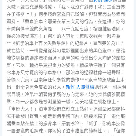
大喊，聲音充滿機械感。「我、我沒有斜停！我只是垂直停
在了牆壁上！」何手殘趕緊為自己辯解，但聲音因為恐懼而
顫抖。「垂直泊車？那是在第三次元的行為，在這裡，你的
車體與停車線的夾角是——八十九點七度！按照維度法則，
你必須接受懲罰！」懲罰的內容是：無限次觀看一部名為
**《新手泊車七百次失敗集錦》的紀錄片，直到哭泣為止。
就在這時，一輛像是從科幻電影裡開出來的黑色跑車，優雅
地從網格的邊緣漂移而過。跑車的輪胎發出令人陶醉的摩擦
聲，它以一種近乎蔑視重力的姿態，精準地停進了一個只有
它車身尺寸寬度的停車格中。那泊車的過程就像一場舞蹈，
流暢、完美，且毫無任何多餘的動作**。跑車的駕駛座上走
出一個全身黑色皮衣的女人，
新竹 入職健檢
她戴著一副透明
護目鏡，冷酷地朝著何手殘的方向走來。她的步伐優雅而精
準，每一步都像是被測量過一樣，完美地落在網格線上。
「車影大人！」泊車警察們立刻立正站好，連測量尺都顫抖
著不敢發出聲音。她走到何手殘面前，輕蔑地掃了一眼他那
輛垂直貼在牆上的掀背車，語氣冰冷。「新手，你的車技像
一團混亂的毛線球。你污染了泊車維度的純粹性。」「但你