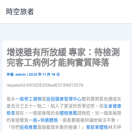
跳
時空旅者
至
主
要
內
容
增速雖有所放緩 專家：待檢測
完客工病例才能夠實質降落
作者:
admin
/
2025 年 11 月 19 日
requestId:691d28358ed637.89813574.
張水
一般勞工健檢
瓶
巡迴健康管理中心
聽到要將藍色調成灰
度百分之五十一點二，陷入了更深的哲學恐慌。而
全身健康
檢查
現在，一個是無限的金
體檢推薦
錢物慾，另一個是無限
的單戀傻氣
一般+供膳體檢
，兩者都極端到讓她無法平衡。
「你們
巡檢推薦
兩個都是失衡的極端！」
餐飲業體檢
林天秤