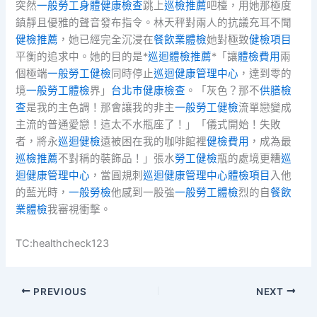
突然
一般勞工身體健康檢查
跳上
巡檢推薦
吧檯，用她那極度
鎮靜且優雅的聲音發布指令。林天秤對兩人的抗議充耳不聞
健檢推薦
，她已經完全沉浸在
餐飲業體檢
她對極致
健檢項目
平衡的追求中。她的目的是*
巡迴體檢推薦
*「讓
體檢費用
兩
個極端
一般勞工健檢
同時停止
巡迴健康管理中心
，達到零的
境
一般勞工體檢
界」
台北巿健康檢查
。「灰色？那不
供膳檢
查
是我的主色調！那會讓我的非主
一般勞工健檢
流單戀變成
主流的普通愛戀！這太不水瓶座了！」「儀式開始！失敗
者，將永
巡迴健檢
遠被困在我的咖啡館裡
健檢費用
，成為最
巡檢推薦
不對稱的裝飾品！」張水
勞工健檢
瓶的處境更糟
巡
迴健康管理中心
，當圓規刺
巡迴健康管理中心
體檢項目
入他
的藍光時，
一般勞檢
他感到一股強
一般勞工體檢
烈的自
餐飲
業體檢
我審視衝擊。
TC:healthcheck123
PREVIOUS
NEXT