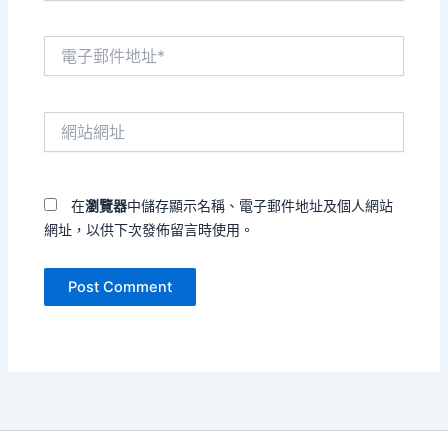
電
子
郵
件
網
地
站
址
網
*
址
在
瀏覽器
中儲存顯示名稱、電子郵件地址及個人網站
網址，以供下次發佈留言時使用。