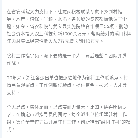
在省农科院大力支持下，杜龙岗积极联系专家下乡到村指
导。水产、植保、旱粮、水稻，各领域的专家都被他请了个
遍。如今，省农科院与武义县实施院地合作项目55项，撬动
社会资本投入农业科技创新1000余万元，帮助结对的溪口村4
年内村集体经营性收入从7万元增长到110万元。
农村工作指导员，派下去的是一个人，背后是整个团队并肩
作战。
20年来，浙江各派出单位把派驻地作为部门工作联系点、村
情民意观察点、工作创新试验点，提供资金、技术、人才等
支持。
个人是点，集体是面，以点带面力量大。比如，绍兴明确要
求，在确定市派指导员的同时，每个派出单位组建驻村工作
组，集合全单位力量开展驻村工作，创新推出“组团驻村”的模
式。