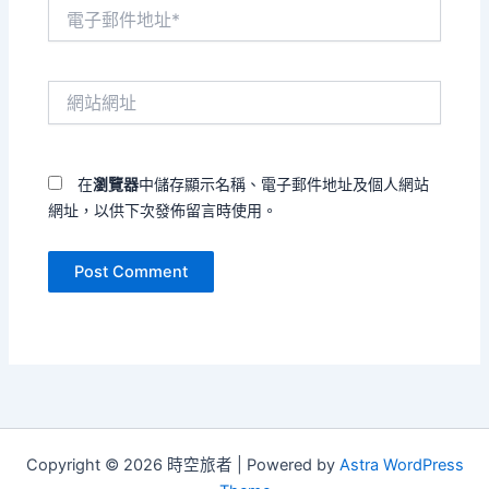
電
子
郵
件
網
地
站
址
網
*
址
在
瀏覽器
中儲存顯示名稱、電子郵件地址及個人網站
網址，以供下次發佈留言時使用。
Copyright © 2026 時空旅者 | Powered by
Astra WordPress