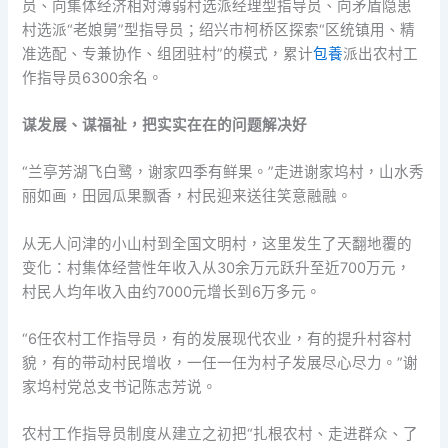
员、向集体经济相对薄弱村选派经理型指导员、向矛盾隐患
村选派“老娘舅”型指导员；绍兴市柯桥区探索“区统镇用、精
准选配、专兼协作、组团驻村”的模式，累计
包養
派出农村工
作指导员6300余名。
谋发展、谋福祉，把实实在在的问题解决好
“兰亭芳湖飞白鹭，谢家四季有鲜果。”走进谢家坞村，山水秀
丽如画，田园瓜果飘香，村民迎来送往笑意融融。
从无人问津的小山村到全国文明村，这里发生了天翻地覆的
变化：村集体经营性年收入从30余万元跃升至近700万元，
村民人均年收入由约7000元增长到6万多元。
“6任农村工作指导员，有的发展现代农业，有的提升村容村
貌，有的带动村民增收，一任一任为村子发展尽心尽力。”谢
家坞村党总支书记陈志芳说。
农村工作指导员制度从建立之初把“扎根农村、走进群众、了