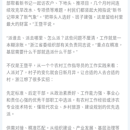
部帮着新书记一起访农户、下地头、推项目，几个月时间连
续攻克旱改水、专项债等难题，村民们都竖起大拇指说“新书
记带来了新气象”。“把带头人选好、班子建强，这是留给村里
最大的财富。”王暨平说。
“派谁去、派去哪里、怎么派？这些问题不厘清，工作就是一
本糊涂账。”浙江省委组织部有关负责同志说，“重点在精准，
基层需要什么干部就选派什么干部。”
不仅是王暨平，从一个个农村工作指导员的工作实践来看：
人派对了，村子的变化就会日新月异。让合适的人去合适的
村，浙江想了很多实招：
先定标准、后定干部。从政治素质好、工作能力强、事业心
和责任心强的优秀干部职工中选派，有农村工作经验或涉农
专业技术特长，懂现代农业、乡村旅游、建设规划的优先选
派。
供需对接、精准匹配。从组织建设、产业发展、基层治理等