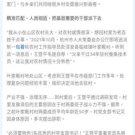
家门，与乡亲们共同绘就乡村全面振兴新画卷。
精准匹配、人岗相适，把基层需要的干部派下去
“我从小在山区农村长大，对农村感情很深，想回村里为老百
姓干点事。”2021年10月，杭州市人大常委会办公厅即将选派
新一
包養
轮农村工作指导员赴淳安县临岐镇叶家畈村。听到
这一消息后，王暨平毛遂自荐，“父亲干过34年驻村蚕桑技术
员，这让我对农村情况十分熟悉”。
叶家畈村地处山区，考虑到王暨平在市级部门工作多年，处
理复杂问题经验丰富，组织决定派他去驻村。
产业不强、治理无序……到村里后，王暨平通过调研发现，村
里发展滞后的主要原因在于村两委班子战斗力不强。据悉，
之前叶家畈村村两委成员平均年龄近50岁，村党支部书记又
因身体原因，多次提出辞职。
“必须要物色1名优秀的村党支部书记！”王暨平拿着党员名册