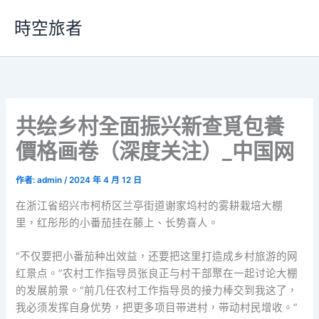
跳
時空旅者
至
主
要
內
容
共绘乡村全面振兴新查覓包養
價格画卷（深度关注）_中国网
作者:
admin
/
2024 年 4 月 12 日
在浙江省绍兴市柯桥区兰亭街道谢家坞村的雾耕栽培大棚
里，红彤彤的小番茄挂在藤上、长势喜人。
“不仅要把小番茄种出效益，还要把这里打造成乡村旅游的网
红景点。”农村工作指导员张良正与村干部聚在一起讨论大棚
的发展前景。“前几任农村工作指导员的接力棒交到我这了，
我必须发挥自身优势，把更多项目带进村，带动村民增收。”