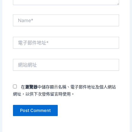
Name*
電
子
郵
件
網
地
站
址
網
*
址
在
瀏覽器
中儲存顯示名稱、電子郵件地址及個人網站
網址，以供下次發佈留言時使用。