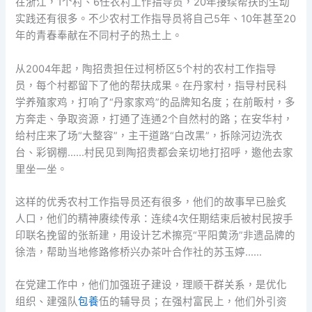
在浙江，1个村、6任农村工作指导员，20年接续帮扶的生动
实践还有很多。不少农村工作指导员将自己5年、10年甚至20
年的青春奉献在不同村子的热土上。
从2004年起，陶招贵担任过柯桥区5个村的农村工作指导
员，每个村都留下了他的帮扶成果。在丹家村，指导村民科
学养殖家鸡，打响了“丹家家鸡”的品牌知名度；在前畈村，多
方奔走、争取资源，打通了连通2个自然村的路；在安华村，
给村庄来了场“大整容”，主干道路“白改黑”，拆除河边洗衣
台、彩钢棚……村民见到陶招贵都会亲切地打招呼，邀他去家
里坐一坐。
这样的优秀农村工作指导员还有很多，他们的故事早已脍炙
人口，他们的精神赓续传承：连续4次任期结束后被村民按手
印联名挽留的张新建，用设计艺术擦亮“平阳黄汤”非遗品牌的
徐浩，帮助当地修路修桥兴办茶叶合作社的苏玉婷……
在党建工作中，他们加强班子建设，理顺干群关系，是优化
组织、建强队
包養
伍的辅导员；在强村富民上，他们外引资