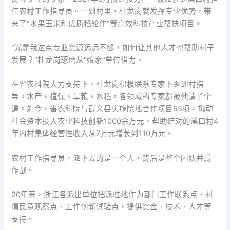
任农村工作指导员。一到村里，杜龙岗就发挥专业优势，带
来了“水果玉米和优质稻轮作”等高效科技产业帮扶项目。
“光靠我这点专业资源远远不够，如何让其他人才也帮助村子
发展？”杜龙岗琢磨从“娘家”单位借力。
在省农科院大力支持下，杜龙岗积极联系专家下乡到村指
导。水产、植保、旱粮、水稻，各领域的专家都被他请了个
遍。如今，省农科院与武义县实施院地合作项目55项，撬动
社会资本投入农业科技创新1000余万元，帮助结对的溪口村4
年内村集体经营性收入从7万元增长到110万元。
农村工作指导员，派下去的是一个人，背后是整个团队并肩
作战。
20年来，浙江各派出单位把派驻地作为部门工作联系点、村
情民意观察点、工作创新试验点，提供资金、技术、人才等
支持。