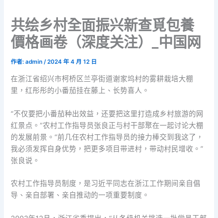
共绘乡村全面振兴新查覓包養
價格画卷（深度关注）_中国网
作者:
admin
/
2024 年 4 月 12 日
在浙江省绍兴市柯桥区兰亭街道谢家坞村的雾耕栽培大棚
里，红彤彤的小番茄挂在藤上、长势喜人。
“不仅要把小番茄种出效益，还要把这里打造成乡村旅游的网
红景点。”农村工作指导员张良正与村干部聚在一起讨论大棚
的发展前景。“前几任农村工作指导员的接力棒交到我这了，
我必须发挥自身优势，把更多项目带进村，带动村民增收。”
张良说。
农村工作指导员制度，是习近平同志在浙江工作期间亲自倡
导、亲自部署、亲自推动的一项重要制度。