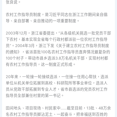
张良说。
农村工作指导员制度，是习近平同志在浙江工作期间亲自倡
导、亲自部署、亲自推动的一项重要制度。
2003年12月，浙江省委提出，“从各级机关挑选一批党员干部
下农村，基本实现全省每个行政村都派驻一位农村工作指导
员”。2004年3月，浙江下发《关于建立农村工作指导员制度
的通知》，省派首批100名农村工作指导员直奔情况最复杂的
100个村子，带动市县乡选派3.8万名机关干部，实现村村都
有农村工作指导员，这一制度正式形成。
20年来，一轮接一轮接续选派，一任接一任用心帮扶，选派
单位从机关单位拓展到高校、科研院所等事业单位，选派人
员从党政干部拓展到专业人才，省市县选派的党员农村工作
指导员全部兼任村里的第一书记。
田间地头、项目现场、村民家中……截至目前，13批、48万余
名农村工作指导员脚沾泥土、一起奋斗，把幸福送到百姓的