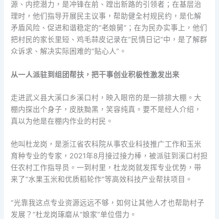
源、内挖潜力，是冲锋在前、蹚出新路的引领者；在基层治
理时，他们指导开展民主议事，帮助健全村规民约，是化解
矛盾风险、促进和谐稳定的“老娘舅”；在为民办实事上，他们
把村民的家长里短、鸡毛蒜皮记录在“民情日记”中，是了解群
众诉求、解决实际困难的“贴心人”。
从一人派驻到组团帮扶，把干事创业积极性激发出来
走进武义县大溪口乡溪口村，映入眼帘的是一排排大棚。大
棚内探出个身子，皮肤黝黑，笑容纯真。要不是经人介绍，
真以为他是在棚内作业的村民。
他叫杜龙岗，是浙江省农科院从事农业科技推广工作和玉米
育种专业的专家，2021年8月接过接力棒，被派驻到溪口村担
任农村工作指导员。一到村里，杜龙岗就发挥专业优势，带
来了“水果玉米和优质稻轮作”等高效科技产业帮扶项目。
“光靠我这点专业资源远远不够，如何让其他人才也帮助村子
发展？”杜龙岗琢磨从“娘家”单位借力。