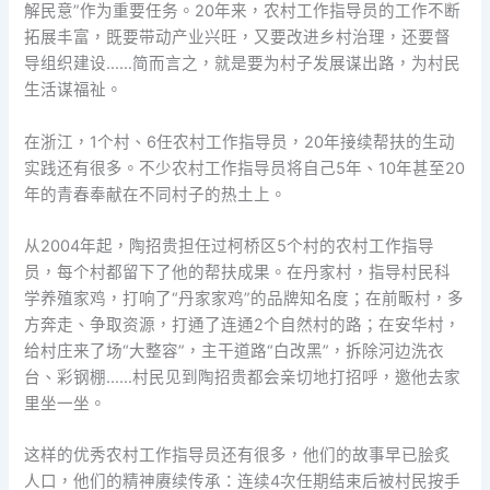
解民意”作为重要任务。20年来，农村工作指导员的工作不断
拓展丰富，既要带动产业兴旺，又要改进乡村治理，还要督
导组织建设……简而言之，就是要为村子发展谋出路，为村民
生活谋福祉。
在浙江，1个村、6任农村工作指导员，20年接续帮扶的生动
实践还有很多。不少农村工作指导员将自己5年、10年甚至20
年的青春奉献在不同村子的热土上。
从2004年起，陶招贵担任过柯桥区5个村的农村工作指导
员，每个村都留下了他的帮扶成果。在丹家村，指导村民科
学养殖家鸡，打响了“丹家家鸡”的品牌知名度；在前畈村，多
方奔走、争取资源，打通了连通2个自然村的路；在安华村，
给村庄来了场“大整容”，主干道路“白改黑”，拆除河边洗衣
台、彩钢棚……村民见到陶招贵都会亲切地打招呼，邀他去家
里坐一坐。
这样的优秀农村工作指导员还有很多，他们的故事早已脍炙
人口，他们的精神赓续传承：连续4次任期结束后被村民按手