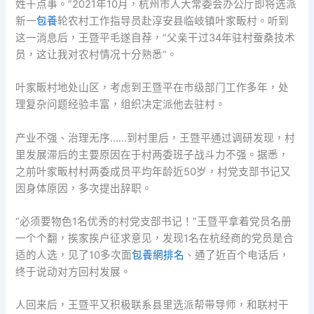
姓干点事。”2021年10月，杭州市人大常委会办公厅即将选派
新一
包養
轮农村工作指导员赴淳安县临岐镇叶家畈村。听到
这一消息后，王暨平毛遂自荐，“父亲干过34年驻村蚕桑技术
员，这让我对农村情况十分熟悉”。
叶家畈村地处山区，考虑到王暨平在市级部门工作多年，处
理复杂问题经验丰富，组织决定派他去驻村。
产业不强、治理无序……到村里后，王暨平通过调研发现，村
里发展滞后的主要原因在于村两委班子战斗力不强。据悉，
之前叶家畈村村两委成员平均年龄近50岁，村党支部书记又
因身体原因，多次提出辞职。
“必须要物色1名优秀的村党支部书记！”王暨平拿着党员名册
一个个翻，挨家挨户征求意见，发现1名在杭经商的党员是合
适的人选，见了10多次面
包養網排名
、通了近百个电话后，
终于说动对方回村发展。
人回来后，王暨平又积极联系县里选派帮带导师，和联村干