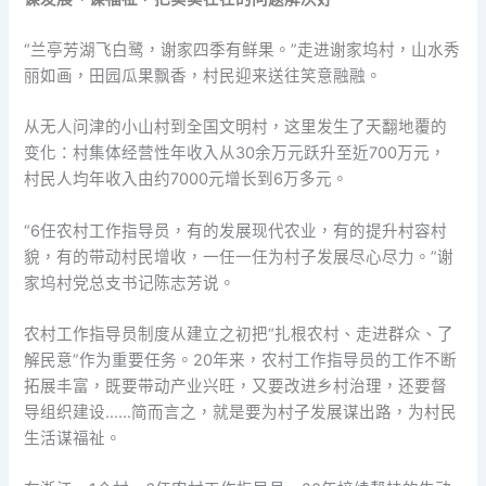
“兰亭芳湖飞白鹭，谢家四季有鲜果。”走进谢家坞村，山水秀
丽如画，田园瓜果飘香，村民迎来送往笑意融融。
从无人问津的小山村到全国文明村，这里发生了天翻地覆的
变化：村集体经营性年收入从30余万元跃升至近700万元，
村民人均年收入由约7000元增长到6万多元。
“6任农村工作指导员，有的发展现代农业，有的提升村容村
貌，有的带动村民增收，一任一任为村子发展尽心尽力。”谢
家坞村党总支书记陈志芳说。
农村工作指导员制度从建立之初把“扎根农村、走进群众、了
解民意”作为重要任务。20年来，农村工作指导员的工作不断
拓展丰富，既要带动产业兴旺，又要改进乡村治理，还要督
导组织建设……简而言之，就是要为村子发展谋出路，为村民
生活谋福祉。