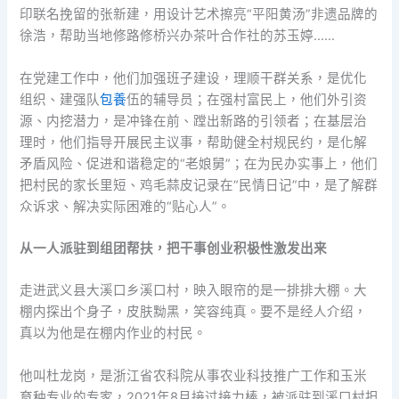
印联名挽留的张新建，用设计艺术擦亮“平阳黄汤”非遗品牌的
徐浩，帮助当地修路修桥兴办茶叶合作社的苏玉婷……
在党建工作中，他们加强班子建设，理顺干群关系，是优化
组织、建强队
包養
伍的辅导员；在强村富民上，他们外引资
源、内挖潜力，是冲锋在前、蹚出新路的引领者；在基层治
理时，他们指导开展民主议事，帮助健全村规民约，是化解
矛盾风险、促进和谐稳定的“老娘舅”；在为民办实事上，他们
把村民的家长里短、鸡毛蒜皮记录在“民情日记”中，是了解群
众诉求、解决实际困难的“贴心人”。
从一人派驻到组团帮扶，把干事创业积极性激发出来
走进武义县大溪口乡溪口村，映入眼帘的是一排排大棚。大
棚内探出个身子，皮肤黝黑，笑容纯真。要不是经人介绍，
真以为他是在棚内作业的村民。
他叫杜龙岗，是浙江省农科院从事农业科技推广工作和玉米
育种专业的专家，2021年8月接过接力棒，被派驻到溪口村担