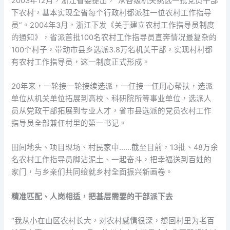
2003年12月，浙江省委提出，“从各级机关挑选一批党员干部
下农村，基本实现全省每个行政村都派驻一位农村工作指导
员”。2004年3月，浙江下发《关于建立农村工作指导员制度
的通知》，省派首批100名农村工作指导员直奔情况最复杂的
100个村子，带动市县乡选派3.8万名机关干部，实现村村都
有农村工作指导员，这一制度正式形成。
20年来，一轮接一轮接续选派，一任接一任用心帮扶，选派
单位从机关单位拓展到高校、科研院所等事业单位，选派人
员从党政干部拓展到专业人才，省市县选派的党员农村工作
指导员全部兼任村里的第一书记。
田间地头、项目现场、村民家中……截至目前，13批、48万余
名农村工作指导员脚沾泥土、一起奋斗，把幸福送到百姓的
家门，与乡亲们共同绘就乡村全面振兴新画卷。
精准匹配、人岗相适，把基层需要的干部派下去
“我从小在山区农村长大，对农村感情很深，想回村里为老百