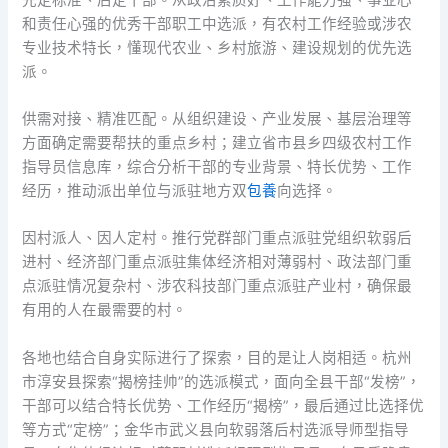
和责任心强的优秀干部职工中选派，有农村工作经验或涉农
专业技术特长，懂现代农业、乡村旅游、建设规划的优先选
派。
供需对接、精准匹配。从组织建设、产业发展、基层治理等
方面确定需要帮扶的重点乡村；建立省市县乡四级农村工作
指导员信息库，综合分析干部的专业背景、特长优势、工作
经历，推动派出单位与派驻地方双
包養
向选择。
因村派人、因人定村。推行党群部门重点派驻党组织软弱后
进村、经济部门重点派驻集体经济相对薄弱村、政法部门重
点派驻情况复杂村、涉农科技部门重点派驻产业村，确保最
有用的人在最需要的村。
各地也结合自身实际进行了探索，目的是让人岗相适。杭州
市淳安县探索“揭榜挂帅”的选派模式，面向全县干部“发榜”，
干部可以结合特长优势、工作经历“揭榜”，最后通过比选择优
等方式“定榜”；金华市武义县向软弱落后村选派导师型指导