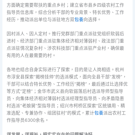
方面确定需要帮扶的重点乡村；建立省市县乡四级农村工作
指导员信息库，综合分析干部的专业背景、特长优势、工作
经历，推动派出单位与派驻地方双
包養
向选择。
因村派人、因人定村。推行党群部门重点派驻党组织软弱后
进村、经济部门重点派驻集体经济相对薄弱村、政法部门重
点派驻情况复杂村、涉农科技部门重点派驻产业村，确保最
有用的人在最需要的村。
各地也结合自身实际进行了探索，目的是让人岗相适。杭州
市淳安县探索“揭榜挂帅”的选派模式，面向全县干部“发榜”，
干部可以结合特长优势、工作经历“揭榜”，最后通过比选择优
等方式“定榜”；金华市武义县向软弱落后村选派导师型指导
员、向集体经济相对薄弱村选派经理型指导员、向矛盾隐患
村选派“老娘舅”型指导员；绍兴市柯桥区探索“区统镇用、精
准选配、专兼协作、组团驻村”的模式，累计
包養
派出农村工
作指导员6300余名。
谋发展、谋福祉，把实实在在的问题解决好