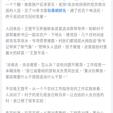
一个个翻，挨家挨户征求意见，发现1名在杭经商的党员是合
适的人选，见了10多次面
包養網排名
、通了近百个电话后，
终于说动对方回村发展。
人回来后，王暨平又积极联系县里选派帮带导师，和联村干
部帮着新书记一起访农户、下地头、推项目，几个月时间连
续攻克旱改水、专项债等难题，村民们都竖起大拇指说“新书
记带来了新气象”。“把带头人选好、班子建强，这是留给村里
最大的财富。”王暨平说。
“派谁去、派去哪里、怎么派？这些问题不厘清，工作就是一
本糊涂账。”浙江省委组织部有关负责同志说，“重点在精准，
基层需要什么干部就选派什么干部。”
不仅是王暨平，从一个个农村工作指导员的工作实践来看：
人派对了，村子的变化就会日新月异。让合适的人去合适的
村，浙江想了很多实招：
先定标准、后定干部。从政治素质好、工作能力强、事业心