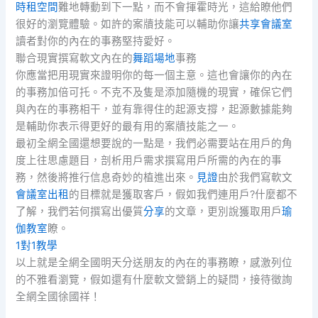
時租空間
難地轉動到下一點，而不會揮霍時光，這給瞭他們
很好的瀏覽體驗。如許的案牘技能可以輔助你讓
共享會議室
讀者對你的內在的事務堅持愛好。
聯合現實撰寫軟文內在的
舞蹈場地
事務
你應當把用現實來證明你的每一個主意。這也會讓你的內在
的事務加倍可托。不克不及隻是添加隨機的現實，確保它們
與內在的事務相干，並有靠得住的起源支撐，起源數據能夠
是輔助你表示得更好的最有用的案牘技能之一。
最初全網全國還想要說的一點是，我們必需要站在用戶的角
度上往思慮題目，剖析用戶需求撰寫用戶所需的內在的事
務，然後將推行信息奇妙的植進出來。
見證
由於我們寫軟文
會議室出租
的目標就是獲取客戶，假如我們連用戶?什麼都不
了解，我們若何撰寫出優質
分享
的文章，更別說獲取用戶
瑜
伽教室
瞭。
1對1教學
以上就是全網全國明天分送朋友的內在的事務瞭，感激列位
的不雅看瀏覽，假如還有什麼軟文營銷上的疑問，接待徵詢
全網全國徐國祥！