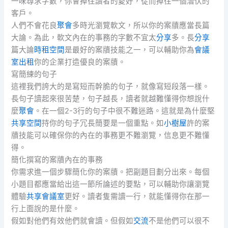
一味尋求字數，你會掉往讀者的愛好，從而掉往一個潛伏的
客戶。
人們不會花良
聚會
多時光瀏覽軟文，所以你的案牘應當長篇
大論。為此，軟文內在的事務的字數不宜太
分享
多。長
分享
篇大論
時租空間
是最好的案牘技能之一，可以輔助你為
會議
室出租
你的企業打造優良的案牘。
寫簡練的句子
這裡我們誇大的是寫短而幹脆的句子，就像寫短段落一樣。
長句子讀起來很苦楚，句子越長，讀者就越難懂得你想說什
麼
聚會
。在一個2-3行的句子中很不難迷路。這就是為什麼堅
共享空間
持你的句子冗長簡要是一個重點。如
小樹屋
許的案
牘技能可以確保你的內在的事務更不難瀏覽，信息更不難懂
得。
簡化撰寫的案牘內在的事務
你需求進一個步驟簡化你的案牘。把副題目劃分出來。每個
小題目都應當給出這一節所論述的要點，可以輔助你讓瀏覽
體驗
共享會議室
更好。讀者隻需讀一行，就能懂得你在那一
行上面說的是什麼。
假如對他們有效他們就會讀。但假如
交流
不是他們可以很不