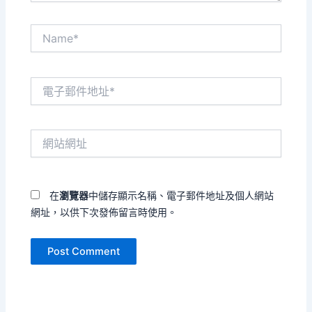
Name*
電
子
郵
件
網
地
站
址
網
*
址
在
瀏覽器
中儲存顯示名稱、電子郵件地址及個人網站
網址，以供下次發佈留言時使用。