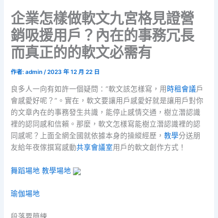
企業怎樣做軟文九宮格見證營
銷吸援用戶？內在的事務冗長
而真正的的軟文必需有
作者:
admin
/
2023 年 12 月 22 日
良多人一向有如許一個疑問：”軟文該怎樣寫，用
時租會議
戶
會感愛好呢？”。實在，軟文要讓用戶感愛好就是讓用戶對你
的文章內在的事務發生共識，能停止感情交通，樹立潛認識
裡的認同感和信賴。那麼，軟文怎樣寫能樹立潛認識裡的認
同感呢？上面全網全國就依據本身的操縱經歷，
教學
分送朋
友給年夜傢撰寫感動
共享會議室
用戶的軟文創作方式！
舞蹈場地
教學場地
瑜伽場地
段落要簡練