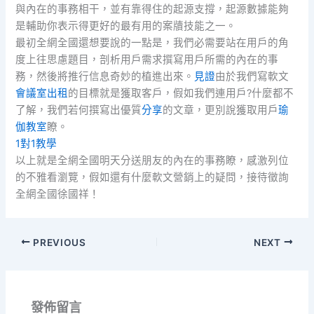
與內在的事務相干，並有靠得住的起源支撐，起源數據能夠
是輔助你表示得更好的最有用的案牘技能之一。
最初全網全國還想要說的一點是，我們必需要站在用戶的角
度上往思慮題目，剖析用戶需求撰寫用戶所需的內在的事
務，然後將推行信息奇妙的植進出來。
見證
由於我們寫軟文
會議室出租
的目標就是獲取客戶，假如我們連用戶?什麼都不
了解，我們若何撰寫出優質
分享
的文章，更別說獲取用戶
瑜
伽教室
瞭。
1對1教學
以上就是全網全國明天分送朋友的內在的事務瞭，感激列位
的不雅看瀏覽，假如還有什麼軟文營銷上的疑問，接待徵詢
全網全國徐國祥！
PREVIOUS
NEXT
發佈留言