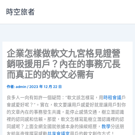
跳
時空旅者
至
主
要
內
容
企業怎樣做軟文九宮格見證營
銷吸援用戶？內在的事務冗長
而真正的的軟文必需有
作者:
admin
/
2023 年 12 月 22 日
良多人一向有如許一個疑問：”軟文該怎樣寫，用
時租會議
戶
會感愛好呢？”。實在，軟文要讓用戶感愛好就是讓用戶對你
的文章內在的事務發生共識，能停止感情交通，樹立潛認識
裡的認同感和信賴。那麼，軟文怎樣寫能樹立潛認識裡的認
同感呢？上面全網全國就依據本身的操縱經歷，
教學
分送朋
友給年夜傢撰寫感動
共享會議室
用戶的軟文創作方式！