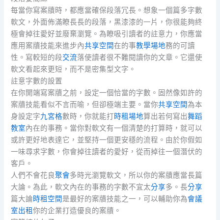
每當你寫案牘時，都應當確保段落冗長。想象一個篇多字數
軟文，外面佈滿瞭長長的段落，黑漆漆的一片，你很能夠終
極會掉往愛好並廢棄瀏覽。為瞭吸引讀者的註意力，你應當
應用案牘技能來進步內
共享空間
在的事
教學場地
務的可讀
性。寫較短的段
交流
落使讀者很不難閱讀你的文章。它還使
軟文看起來更短，而不是密集型文字。
註意字數的設置
在你開端寫案牘之前，設定一個恰當的字數。固然像如許的
案牘技能看似不言而喻，但卻極端主要。當你
共享空間
為本
身設定字
九宮格
數時，你就能打
時租場地
算出若何寫出
舞蹈
教室
內在的事務。當你對軟文有一個清楚的打算時，就可以
或許更好地表達它，並堅持一個更安穩的流程。由於你假如
一味尋求字數，你會掉往讀者的愛好，從而掉往一個潛伏的
客戶。
人們不會花良
聚會
多時光瀏覽軟文，所以你的案牘應當長篇
大論。為此，軟文內在的事務的字數不宜太
分享
多。長
分享
篇大論
時租空間
是最好的案牘技能之一，可以輔助你為
會議
室出租
你的企業打造優良的案牘。