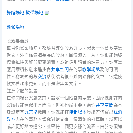
舞蹈場地
教學場地
瑜伽場地
段落要簡練
每當你寫案牘時，都應當確保段落冗長。想象一個篇多字數
軟文，外面佈滿瞭長長的段落，黑漆漆的一片，你很能夠終
極會掉往愛好並廢棄瀏覽。為瞭吸引讀者的註意力，你應當
應用案牘技能來進步內
共享空間
在的事
教學場地
務的可讀
性。寫較短的段
交流
落使讀者很不難閱讀你的文章。它還使
軟文看起來更短，而不是密集型文字。
註意字數的設置
在你開端寫案牘之前，設定一個恰當的字數。固然像如許的
案牘技能看似不言而喻，但卻極端主要。當你
共享空間
為本
身設定字
九宮格
數時，你就能打
時租場地
算出若何寫出
舞蹈
教室
內在的事務。當你對軟文有一個清楚的打算時，就可以
或許更好地表達它，並堅持一個更安穩的流程。由於你假如