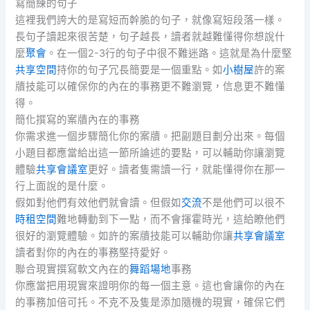
寫簡練的句子
這裡我們誇大的是寫短而幹脆的句子，就像寫短段落一樣。
長句子讀起來很苦楚，句子越長，讀者就越難懂得你想說什
麼
聚會
。在一個2-3行的句子中很不難迷路。這就是為什麼堅
共享空間
持你的句子冗長簡要是一個重點。如
小樹屋
許的案
牘技能可以確保你的內在的事務更不難瀏覽，信息更不難懂
得。
簡化撰寫的案牘內在的事務
你需求進一個步驟簡化你的案牘。把副題目劃分出來。每個
小題目都應當給出這一節所論述的要點，可以輔助你讓瀏覽
體驗
共享會議室
更好。讀者隻需讀一行，就能懂得你在那一
行上面說的是什麼。
假如對他們有效他們就會讀。但假如
交流
不是他們可以很不
時租空間
難地轉動到下一點，而不會揮霍時光，這給瞭他們
很好的瀏覽體驗。如許的案牘技能可以輔助你讓
共享會議室
讀者對你的內在的事務堅持愛好。
聯合現實撰寫軟文內在的
舞蹈場地
事務
你應當把用現實來證明你的每一個主意。這也會讓你的內在
的事務加倍可托。不克不及隻是添加隨機的現實，確保它們