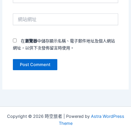
郵
件
網
地
站
址
網
*
址
在
瀏覽器
中儲存顯示名稱、電子郵件地址及個人網站
網址，以供下次發佈留言時使用。
Copyright © 2026 時空旅者 | Powered by
Astra WordPress
Theme